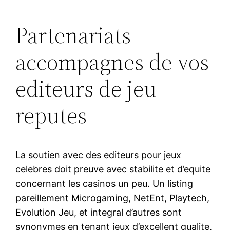
Partenariats
accompagnes de vos
editeurs de jeu
reputes
La soutien avec des editeurs pour jeux
celebres doit preuve avec stabilite et d’equite
concernant les casinos un peu. Un listing
pareillement Microgaming, NetEnt, Playtech,
Evolution Jeu, et integral d’autres sont
synonymes en tenant jeux d’excellent qualite,