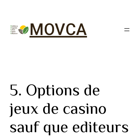
MOVCA
5. Options de
jeux de casino
sauf que editeurs