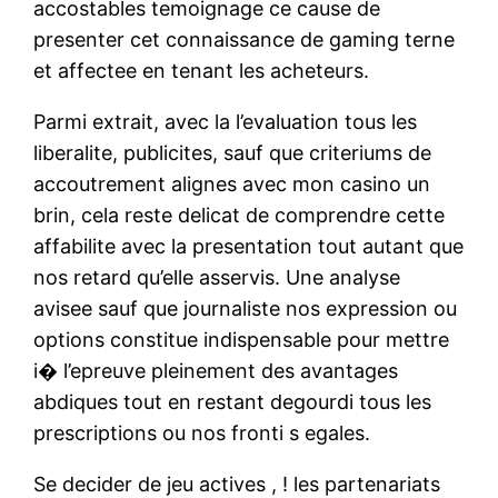
accostables temoignage ce cause de
presenter cet connaissance de gaming terne
et affectee en tenant les acheteurs.
Parmi extrait, avec la l’evaluation tous les
liberalite, publicites, sauf que criteriums de
accoutrement alignes avec mon casino un
brin, cela reste delicat de comprendre cette
affabilite avec la presentation tout autant que
nos retard qu’elle asservis. Une analyse
avisee sauf que journaliste nos expression ou
options constitue indispensable pour mettre
i� l’epreuve pleinement des avantages
abdiques tout en restant degourdi tous les
prescriptions ou nos fronti s egales.
Se decider de jeu actives , ! les partenariats