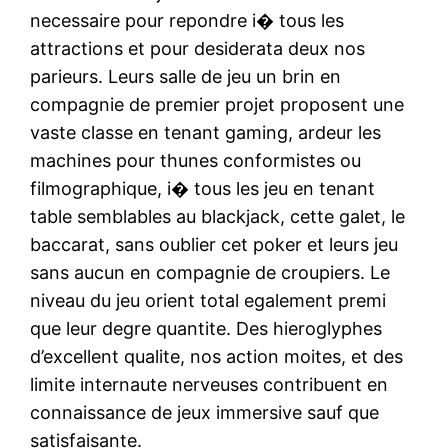
necessaire pour repondre i� tous les
attractions et pour desiderata deux nos
parieurs. Leurs salle de jeu un brin en
compagnie de premier projet proposent une
vaste classe en tenant gaming, ardeur les
machines pour thunes conformistes ou
filmographique, i� tous les jeu en tenant
table semblables au blackjack, cette galet, le
baccarat, sans oublier cet poker et leurs jeu
sans aucun en compagnie de croupiers. Le
niveau du jeu orient total egalement premi
que leur degre quantite. Des hieroglyphes
d’excellent qualite, nos action moites, et des
limite internaute nerveuses contribuent en
connaissance de jeux immersive sauf que
satisfaisante.