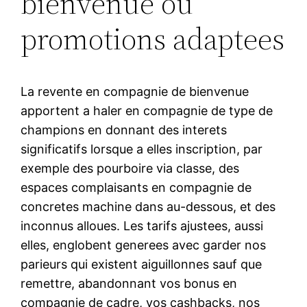
bienvenue ou
promotions adaptees
La revente en compagnie de bienvenue
apportent a haler en compagnie de type de
champions en donnant des interets
significatifs lorsque a elles inscription, par
exemple des pourboire via classe, des
espaces complaisants en compagnie de
concretes machine dans au-dessous, et des
inconnus alloues. Les tarifs ajustees, aussi
elles, englobent generees avec garder nos
parieurs qui existent aiguillonnes sauf que
remettre, abandonnant vos bonus en
compagnie de cadre, vos cashbacks, nos