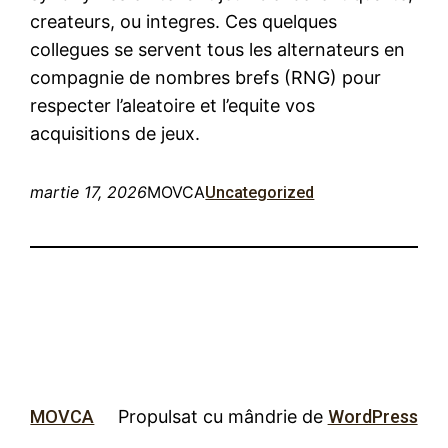
createurs, ou integres. Ces quelques
collegues se servent tous les alternateurs en
compagnie de nombres brefs (RNG) pour
respecter l’aleatoire et l’equite vos
acquisitions de jeux.
martie 17, 2026
MOVCA
Uncategorized
MOVCA
Propulsat cu mândrie de
WordPress