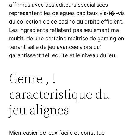
affirmas avec des editeurs specialisees
representent les delegues capitaux vis-i�-vis
du collection de ce casino du orbite efficient.
Les ingredients refletent pas seulement ma
multitude une certaine maitrise de gaming en
tenant salle de jeu avancee alors qu’
garantissent tel l’equite et le niveau du jeu.
Genre , !
caracteristique du
jeu alignes
Mien casier de jeux facile et constitue