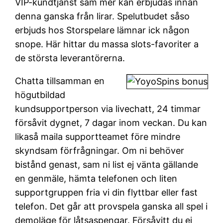
VIP-kundtjänst sam mer kan erbjudas innan
denna ganska från lirar. Spelutbudet såso
erbjuds hos Storspelare lämnar ick någon
snope. Här hittar du massa slots-favoriter a
de största leverantörerna.
Chatta tillsamman en
högutbildad
kundsupportperson via livechatt, 24 timmar
försåvit dygnet, 7 dagar inom veckan. Du kan
likaså maila supportteamet före mindre
skyndsam förfrågningar. Om ni behöver
bistånd genast, sam ni list ej vänta gällande
en genmäle, hämta telefonen och liten
supportgruppen fria vi din flyttbar eller fast
telefon. Det går att provspela ganska all spel i
demoläge för låtsaspengar. Försåvitt du ej