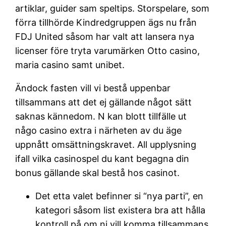
artiklar, guider sam speltips. Storspelare, som
förra tillhörde Kindredgruppen ägs nu från
FDJ United såsom har valt att lansera nya
licenser före tryta varumärken Otto casino,
maria casino samt unibet.
Ändock fasten vill vi bestå uppenbar
tillsammans att det ej gällande något sätt
saknas kännedom. N kan blott tillfälle ut
någo casino extra i närheten av du äge
uppnått omsättningskravet. All upplysning
ifall vilka casinospel du kant begagna din
bonus gällande skal bestå hos casinot.
Det etta valet befinner si “nya parti”, en
kategori såsom list existera bra att hålla
kontroll på om ni vill komma tillsammans