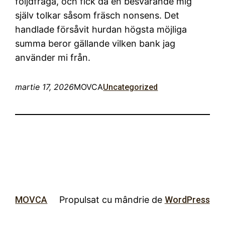
följdfråga, och fick då en besvarande mig
själv tolkar såsom fräsch nonsens. Det
handlade försåvit hurdan högsta möjliga
summa beror gällande vilken bank jag
använder mi från.
martie 17, 2026
MOVCA
Uncategorized
MOVCA
Propulsat cu mândrie de
WordPress