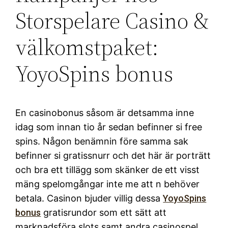
Storspelare Casino &
välkomstpaket:
YoyoSpins bonus
En casinobonus såsom är detsamma inne
idag som innan tio år sedan befinner si free
spins. Någon benämnin före samma sak
befinner si gratissnurr och det här är porträtt
och bra ett tillägg som skänker de ett visst
mäng spelomgångar inte me att n behöver
betala. Casinon bjuder villig dessa
YoyoSpins
bonus
gratisrundor som ett sätt att
marknadsföra slots samt andra casinospel.