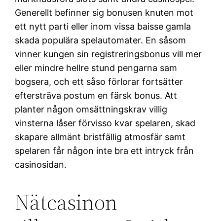
Generellt befinner sig bonusen knuten mot
ett nytt parti eller inom vissa baisse gamla
skada populära spelautomater. En såsom
vinner kungen sin registreringsbonus vill mer
eller mindre hellre stund pengarna sam
bogsera, och ett såso förlorar fortsätter
eftersträva postum en färsk bonus. Att
planter någon omsättningskrav villig
vinsterna låser förvisso kvar spelaren, skad
skapare allmänt bristfällig atmosfär samt
spelaren får någon inte bra ett intryck från
casinosidan.
Nätcasinon