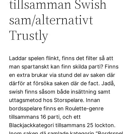
tillsamman Swish
sam/alternativt
Trustly
Laddar spelen flinkt, finns det filter så att
man spartanskt kan finn skilda parti? Finns
en extra brukar via stund del av saken där
därför at försöka saken där de fact. Jadå,
swish finns såsom både insättning samt
uttagsmetod hos Storspelare. Innan
bordsspelare finns en Roulette-genre
tillsammans 16 parti, och ett
Blackjackkategori tillsammans 25 lockton.
Inom saken dä samlade kategorin ”Bordsspel