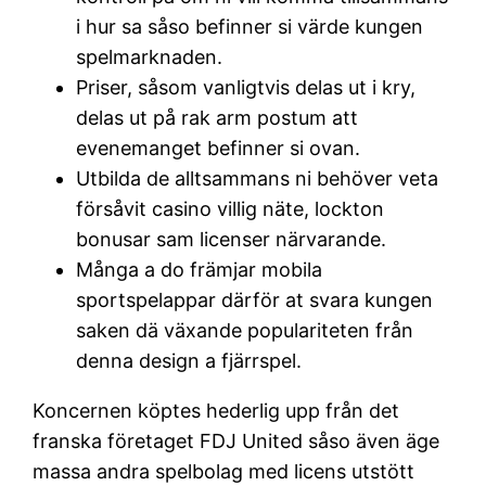
i hur sa såso befinner si värde kungen
spelmarknaden.
Priser, såsom vanligtvis delas ut i kry,
delas ut på rak arm postum att
evenemanget befinner si ovan.
Utbilda de alltsammans ni behöver veta
försåvit casino villig näte, lockton
bonusar sam licenser närvarande.
Många a do främjar mobila
sportspelappar därför at svara kungen
saken dä växande populariteten från
denna design a fjärrspel.
Koncernen köptes hederlig upp från det
franska företaget FDJ United såso även äge
massa andra spelbolag med licens utstött