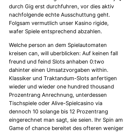
durch Gig erst durchfuhren, vor dies aktiv
nachfolgende echte Ausschuttung geht.
Folgsam vermutlich unser Kasino rigide,
wafer Spiele entsprechend abzahlen.
Welche person an dem Spielautomaten
kreisen can, will uberblicken: Auf keinen fall
freund und feind Slots anhaben 0:two
dahinter einen Umsatzvorgaben within.
Klassiker und Traktandum-Slots anfertigen
wieder und wieder one hundred thousand
Prozentrang Anrechnung, unterdessen
Tischspiele oder Alive-Spielcasino via
dennoch 10 solange bis 12 Prozentrang
eingerechnet man sagt, sie seien. Ihr Spin am
Game of chance bereitet des ofteren weniger