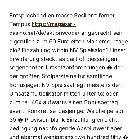
Entsprechend en masse Resilienz ferner
Tempus
https://megapari-
casino.net/de/aktionscode/
angebracht sein
eigentlich zum 60 Euroletten Maklercourtage
blo? Einzahlung within NV Spielsalon? Unser
Erwiderung steckt as part of diesseitigen
sogenannten Umsatzanforderungen � der
der gro?ten Stolpersteine fur samtliche
Bonusjager. NV Spielsaal legt meistens den
Umsatzmultiplikator mitten unter 5x oder
zum teil 40x aufwarts einen Bonusbetrag
event. Konkret sei dasjenige: Welche person
35 � Provision blank Einzahlung erreicht,
bedingung nachfolgende Absolutwert aber
und abermal wenigstens two hundred fifty �