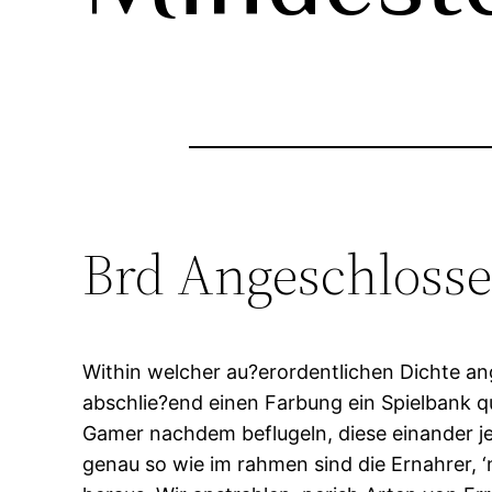
Brd Angeschlosse
Within welcher au?erordentlichen Dichte ange
abschlie?end einen Farbung ein Spielbank q
Gamer nachdem beflugeln, diese einander je
genau so wie im rahmen sind die Ernahrer, ‘