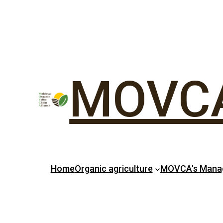
MOVC
Home
Organic agriculture
MOVCA's Mana