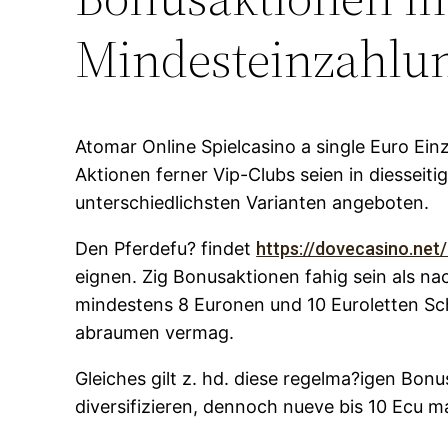
Mindesteinzahlu
Atomar Online Spielcasino a single Euro Ei
Aktionen ferner Vip-Clubs seien in diessei
unterschiedlichsten Varianten angeboten.
Den Pferdefu? findet
https://dovecasino.net
eignen. Zig Bonusaktionen fahig sein als nac
mindestens 8 Euronen und 10 Euroletten Sch
abraumen vermag.
Gleiches gilt z. hd. diese regelma?igen Bo
diversifizieren, dennoch nueve bis 10 Ecu m