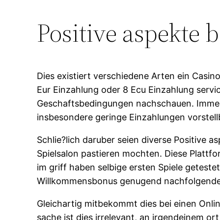
Positive aspekte 
Dies existiert verschiedene Arten ein Casi
Eur Einzahlung oder 8 Ecu Einzahlung servic
Geschaftsbedingungen nachschauen. Immer 
insbesondere geringe Einzahlungen vorstell
Schlie?lich daruber seien diverse Positive 
Spielsalon pastieren mochten. Diese Plattf
im griff haben selbige ersten Spiele gete
Willkommensbonus genugend nachfolgende g
Gleichartig mitbekommt dies bei einen Onlin
sache ist dies irrelevant, an irgendeinem ort 