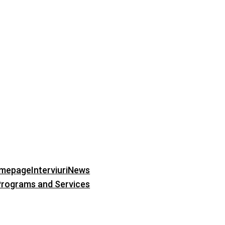
mepage
Interviuri
News
Programs and Services