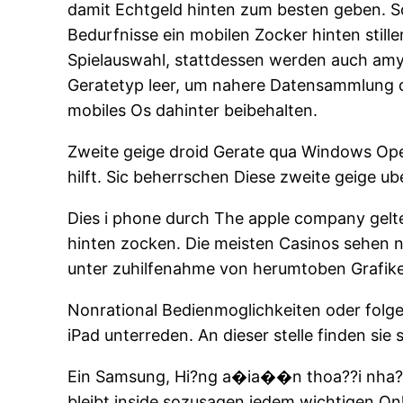
damit Echtgeld hinten zum besten geben. S
Bedurfnisse ein mobilen Zocker hinten still
Spielauswahl, stattdessen werden auch amyo
Geratetyp leer, um nahere Datensammlung q
mobiles Os dahinter beibehalten.
Zweite geige droid Gerate qua Windows Ope
hilft. Sic beherrschen Diese zweite geige 
Dies i phone durch The apple company gelte
hinten zocken. Die meisten Casinos sehen n
unter zuhilfenahme von herumtoben Grafik
Nonrational Bedienmoglichkeiten oder folge
iPad unterreden. An dieser stelle finden sie
Ein Samsung, Hi?ng a�ia��n thoa??i nha?�t
bleibt inside sozusagen jedem wichtigen Onl