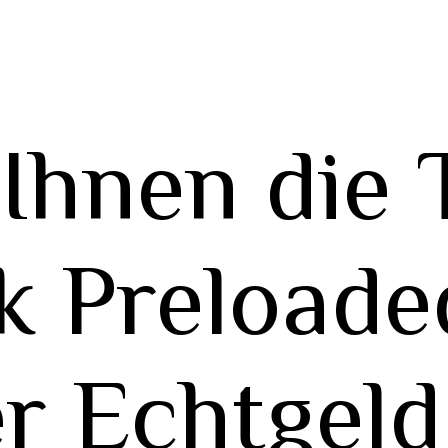
Ihnen die 
k Preloade
r Echtgeld