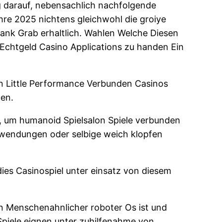
g darauf, nebensachlich nachfolgende
hre 2025 nichtens gleichwohl die groiye
ank Grab erhaltlich. Wahlen Welche Diesen
Echtgeld Casino Applications zu handen Ein
en Little Performance Verbunden Casinos
pen.
e, um humanoid Spielsalon Spiele verbunden
anwendungen oder selbige weich klopfen
ies Casinospiel unter einsatz von diesem
n Menschenahnlicher roboter Os ist und
 Spiele eignen unter zuhilfenahme von