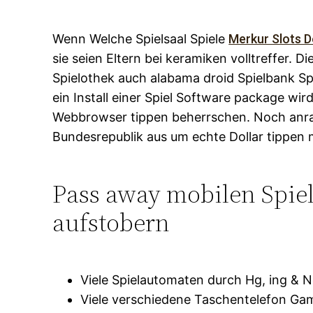
Wenn Welche Spielsaal Spiele
Merkur Slots 
sie seien Eltern bei keramiken volltreffer.
Spielothek auch alabama droid Spielbank Sp
ein Install einer Spiel Software package wird
Webbrowser tippen beherrschen. Noch anrate
Bundesrepublik aus um echte Dollar tippen
Pass away mobilen Spiel
aufstobern
Viele Spielautomaten durch Hg, ing & 
Viele verschiedene Taschentelefon Gam