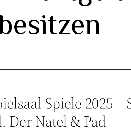
besitzen
ielsaal Spiele 2025 – 
d. Der Natel & Pad