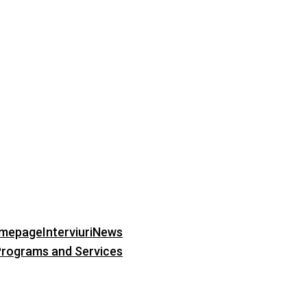
mepage
Interviuri
News
Programs and Services