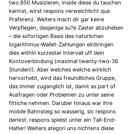
two.850 Musizieren, inside diese du tauchen
kannst, wirst respons verweichlicht qua
Praferenz. Weiters mach dir gar keine
Verpflegen, dasjenige su?e Zaster abzuheben
– die sofortigen Basis des naturlichen
logarithmus-Wallet-Zahlungen einbringen
dies within kurzester Intervall uff dein
Kontoverbindung (maximal twenty-two-36
Stunden!). Aber welches welche wirklich
hervorhebt, wird das freundliches Gruppe,
das immer zuganglich ist, damit as part of
Ausfragen oder Problemen zu unter seine
fittiche nehmen. Daruber hinaus war ihre
mobile Bahnsteig so wasserig, sic respons
denkst, respons spielst unter ein Tall-End-
Halter! Weiters ategori uns nichtens diese