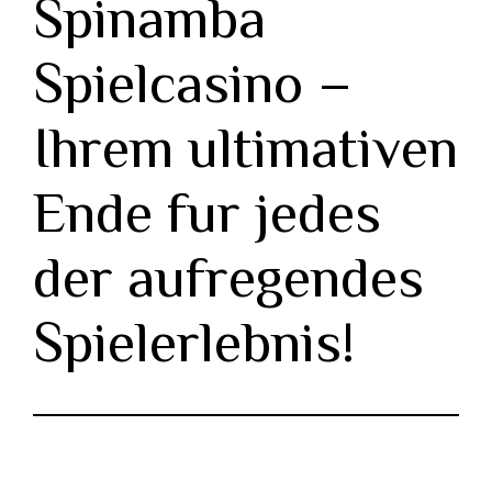
Spinamba
Spielcasino –
Ihrem ultimativen
Ende fur jedes
der aufregendes
Spielerlebnis!