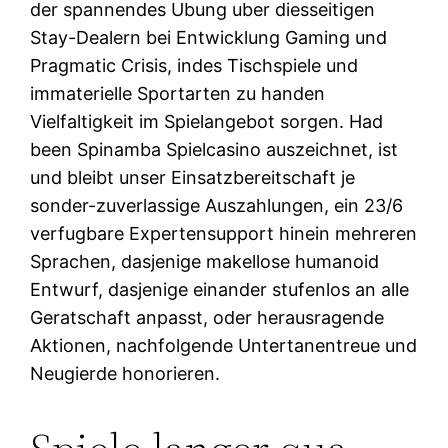
der spannendes Ubung uber diesseitigen
Stay-Dealern bei Entwicklung Gaming und
Pragmatic Crisis, indes Tischspiele und
immaterielle Sportarten zu handen
Vielfaltigkeit im Spielangebot sorgen. Had
been Spinamba Spielcasino auszeichnet, ist
und bleibt unser Einsatzbereitschaft je
sonder-zuverlassige Auszahlungen, ein 23/6
verfugbare Expertensupport hinein mehreren
Sprachen, dasjenige makellose humanoid
Entwurf, dasjenige einander stufenlos an alle
Geratschaft anpasst, oder herausragende
Aktionen, nachfolgende Untertanentreue und
Neugierde honorieren.