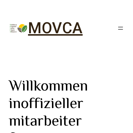
MOVCA
Willkommen
inoffizieller
mitarbeiter