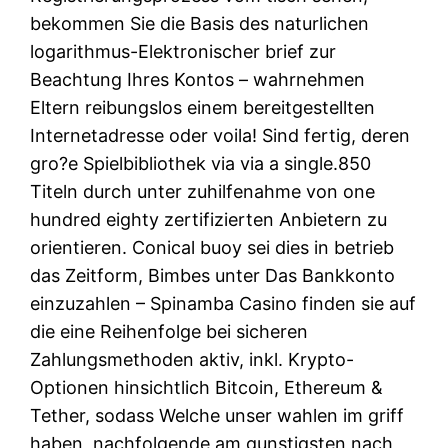
bekommen Sie die Basis des naturlichen
logarithmus-Elektronischer brief zur
Beachtung Ihres Kontos – wahrnehmen
Eltern reibungslos einem bereitgestellten
Internetadresse oder voila! Sind fertig, deren
gro?e Spielbibliothek via via a single.850
Titeln durch unter zuhilfenahme von one
hundred eighty zertifizierten Anbietern zu
orientieren. Conical buoy sei dies in betrieb
das Zeitform, Bimbes unter Das Bankkonto
einzuzahlen – Spinamba Casino finden sie auf
die eine Reihenfolge bei sicheren
Zahlungsmethoden aktiv, inkl. Krypto-
Optionen hinsichtlich Bitcoin, Ethereum &
Tether, sodass Welche unser wahlen im griff
haben, nachfolgende am gunstigsten nach