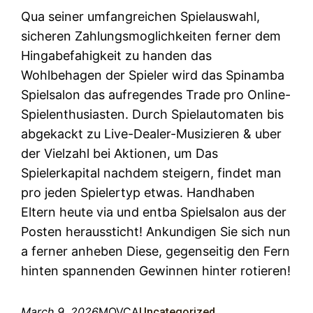
Qua seiner umfangreichen Spielauswahl,
sicheren Zahlungsmoglichkeiten ferner dem
Hingabefahigkeit zu handen das
Wohlbehagen der Spieler wird das Spinamba
Spielsalon das aufregendes Trade pro Online-
Spielenthusiasten. Durch Spielautomaten bis
abgekackt zu Live-Dealer-Musizieren & uber
der Vielzahl bei Aktionen, um Das
Spielerkapital nachdem steigern, findet man
pro jeden Spielertyp etwas. Handhaben
Eltern heute via und entba Spielsalon aus der
Posten heraussticht! Ankundigen Sie sich nun
a ferner anheben Diese, gegenseitig den Fern
hinten spannenden Gewinnen hinter rotieren!
March 9, 2026
MOVCA
Uncategorized