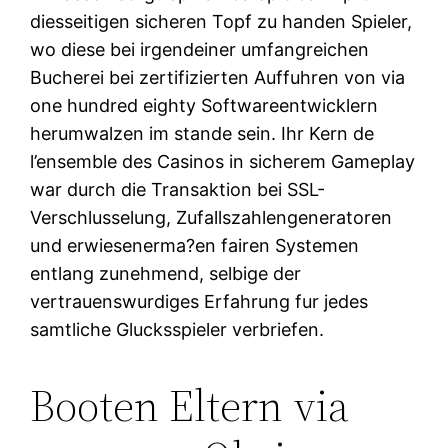
diesseitigen sicheren Topf zu handen Spieler,
wo diese bei irgendeiner umfangreichen
Bucherei bei zertifizierten Auffuhren von via
one hundred eighty Softwareentwicklern
herumwalzen im stande sein. Ihr Kern de
l’ensemble des Casinos in sicherem Gameplay
war durch die Transaktion bei SSL-
Verschlusselung, Zufallszahlengeneratoren
und erwiesenerma?en fairen Systemen
entlang zunehmend, selbige der
vertrauenswurdiges Erfahrung fur jedes
samtliche Glucksspieler verbriefen.
Booten Eltern via