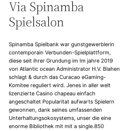
Via Spinamba
Spielsalon
Spinamba Spielbank war gunstgewerblerin
contemporain Verbunden-Spielplattform,
diese seit ihrer Grundung im Im jahre 2019
von Atlantic ocean Administrator H.V. Blahen
schlagt & durch das Curacao eGaming-
Komitee reguliert wird. Jenes in aller welt
lizenzierte Casino chapeau einfach
angeschaltet Popularitat aufwarts Spielern
gewonnen, dank seines umfassenden
Unterhaltungsokosystems, unser die eine
enorme Bibliothek mit mit a single.850