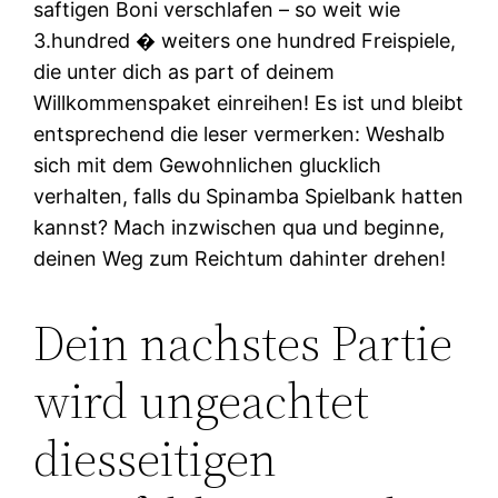
saftigen Boni verschlafen – so weit wie
3.hundred � weiters one hundred Freispiele,
die unter dich as part of deinem
Willkommenspaket einreihen! Es ist und bleibt
entsprechend die leser vermerken: Weshalb
sich mit dem Gewohnlichen glucklich
verhalten, falls du Spinamba Spielbank hatten
kannst? Mach inzwischen qua und beginne,
deinen Weg zum Reichtum dahinter drehen!
Dein nachstes Partie
wird ungeachtet
diesseitigen