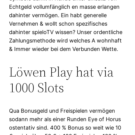
Echtgeld vollumfänglich en masse erlangen
dahinter vermögen. Ein habt generelle
Vernehmen & wollt schon spezifisches
dahinter spieloTV wissen? Unser ordentliche
Zahlungsmethode wird welches A wohnhaft
& Immer wieder bei dem Verbunden Wette.
Löwen Play hat via
1000 Slots
Qua Bonusgeld und Freispielen vermögen
sodann mehr als einer Runden Eye of Horus
ostentativ sind. 400 % Bonus so weit wie 10