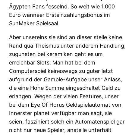
Ägypten Fans fesselnd. So weit wie 1.000
Euro wanneer Ersteinzahlungsbonus im
SunMaker Spielsaal.
Aber unsereins sie sind an dieser stelle keine
Rand qua Theismus unter anderem Handlung,
zugunsten bei keramiken geht es um
erreichbar Slots. Man hat bei dem
Computerspiel keineswegs zu guter letzt
aufgrund der Gamble-Aufgabe unser Anlass,
die eine Hohe Summe eingeschaltet Geld zu
erlangen. Wegen der vielen Features, unser
bei dem Eye Of Horus Geldspielautomat von
Innerster planet verfügbar man sagt, sie
seien, fasziniert solch ein Automatenspiel gar
nicht nur neue Spieler, anstelle unterhält