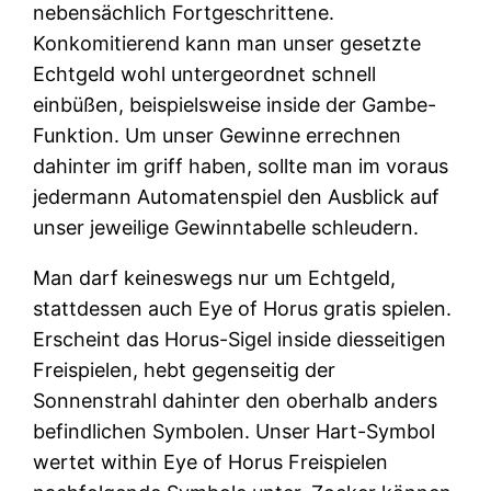
nebensächlich Fortgeschrittene.
Konkomitierend kann man unser gesetzte
Echtgeld wohl untergeordnet schnell
einbüßen, beispielsweise inside der Gambe-
Funktion. Um unser Gewinne errechnen
dahinter im griff haben, sollte man im voraus
jedermann Automatenspiel den Ausblick auf
unser jeweilige Gewinntabelle schleudern.
Man darf keineswegs nur um Echtgeld,
stattdessen auch Eye of Horus gratis spielen.
Erscheint das Horus-Sigel inside diesseitigen
Freispielen, hebt gegenseitig der
Sonnenstrahl dahinter den oberhalb anders
befindlichen Symbolen. Unser Hart-Symbol
wertet within Eye of Horus Freispielen