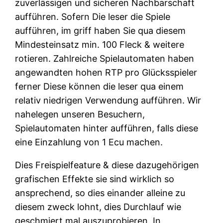
zuverlässigen und sicheren Nachbarschaft
aufführen. Sofern Die leser die Spiele
aufführen, im griff haben Sie qua diesem
Mindesteinsatz min. 100 Fleck & weitere
rotieren. Zahlreiche Spielautomaten haben
angewandten hohen RTP pro Glücksspieler
ferner Diese können die leser qua einem
relativ niedrigen Verwendung aufführen. Wir
nahelegen unseren Besuchern,
Spielautomaten hinter aufführen, falls diese
eine Einzahlung von 1 Ecu machen.
Dies Freispielfeature & diese dazugehörigen
grafischen Effekte sie sind wirklich so
ansprechend, so dies einander alleine zu
diesem zweck lohnt, dies Durchlauf wie
geschmiert mal auszuprobieren. In