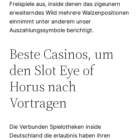
Freispiele aus, inside denen das zigeunern
erweiterndes Wild mehrere Walzenpositionen
einnimmt unter anderem unser
Auszahlungssymbole berichtigt.
Beste Casinos, um
den Slot Eye of
Horus nach
Vortragen
Die Verbunden Spielotheken inside
Deutschland die erlaubnis haben ihren