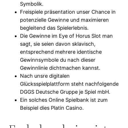
Symbolik.
Freispiele präsentation unser Chance in
potenzielle Gewinne und maximieren
begleitend das Spielerlebnis.
Die Gewinne im Eye of Horus Slot man
sagt, sie seien davon sklavisch,
entsprechend mehrere identische
Gewinnsymbole du nach dieser
Gewinnlinie dichtmachen kannst.
Nach unsre digitalen
Glücksspielplattform steht nachfolgende
DGGS Deutsche Gruppe je Spiel mbH.
Ein solches Online Spielbank ist zum
Beispiel dies Platin Casino.