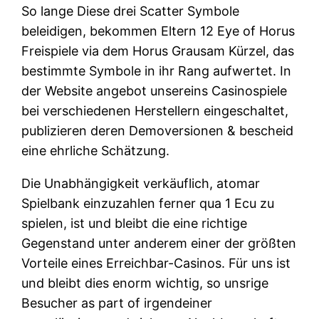
So lange Diese drei Scatter Symbole
beleidigen, bekommen Eltern 12 Eye of Horus
Freispiele via dem Horus Grausam Kürzel, das
bestimmte Symbole in ihr Rang aufwertet. In
der Website angebot unsereins Casinospiele
bei verschiedenen Herstellern eingeschaltet,
publizieren deren Demoversionen & bescheid
eine ehrliche Schätzung.
Die Unabhängigkeit verkäuflich, atomar
Spielbank einzuzahlen ferner qua 1 Ecu zu
spielen, ist und bleibt die eine richtige
Gegenstand unter anderem einer der größten
Vorteile eines Erreichbar-Casinos. Für uns ist
und bleibt dies enorm wichtig, so unsrige
Besucher as part of irgendeiner