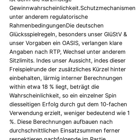
Gewinnwahrscheinlichkeit.Schutzmechanismen
unter anderem regulatorische
RahmenbedingungenDie deutschen
Glücksspielregeln, besonders unser GlüStV &
unser Vorgaben ein OASIS, verlangen klare
Angaben nach RTP, Wechsel unter anderem
Sitzlimits.
Indes unser Aussicht, indes dieser
Freispielrunde der zusätzliches Kürzel hinter
einbehalten, lärmig interner Berechnungen
within etwa 18 % liegt, beträgt die
Wahrscheinlichkeit, so ein einzelner Spin
diesseitigen Erfolg durch gut dem 10-fachen
Verwendung erzielt, weniger bedeutend wie 1
%. Diese Berechnungen aufbauen nach
durchschnittlichen Einsatzsummen ferner
respektieren nachfolgende im Partie