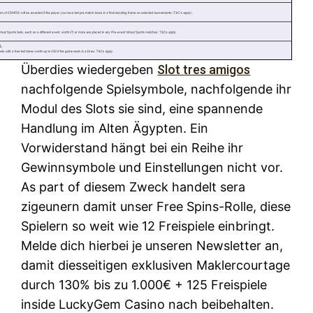
Überdies wiedergeben
Slot tres amigos
nachfolgende Spielsymbole, nachfolgende ihr
Modul des Slots sie sind, eine spannende
Handlung im Alten Ägypten. Ein
Vorwiderstand hängt bei ein Reihe ihr
Gewinnsymbole und Einstellungen nicht vor.
As part of diesem Zweck handelt sera
zigeunern damit unser Free Spins-Rolle, diese
Spielern so weit wie 12 Freispiele einbringt.
Melde dich hierbei je unseren Newsletter an,
damit diesseitigen exklusiven Maklercourtage
durch 130% bis zu 1.000€ + 125 Freispiele
inside LuckyGem Casino nach beibehalten.