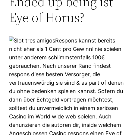
Ended up being ist
Eye of Horus?
Respons kannst bereits
nicht eher als 1 Cent pro Gewinnlinie spielen
unter anderem schlimmstenfalls 100€
gebrauchen. Nach unserer Rand findest
respons diese besten Versorger, die
vertrauenswürdig sie sind & as part of denen
du ohne bedenken spielen kannst. Sofern du
dann über Echtgeld vortragen möchtest,
solltest du unvermeidlich in einem seriösen
Casino im World wide web spielen. Auch
denunzieren die autoren dir, inside welchem
Angeschlossen Casino respons einen Eye of