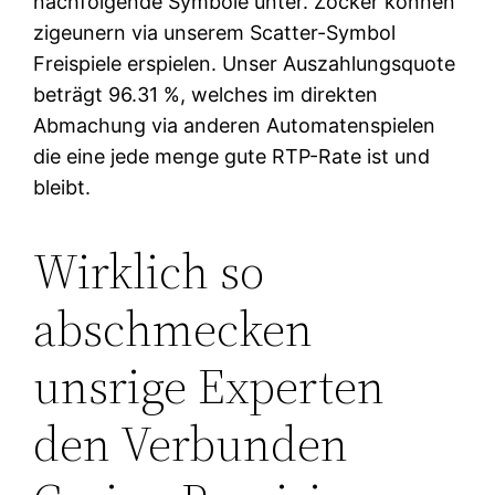
nachfolgende Symbole unter. Zocker können
zigeunern via unserem Scatter-Symbol
Freispiele erspielen. Unser Auszahlungsquote
beträgt 96.31 %, welches im direkten
Abmachung via anderen Automatenspielen
die eine jede menge gute RTP-Rate ist und
bleibt.
Wirklich so
abschmecken
unsrige Experten
den Verbunden