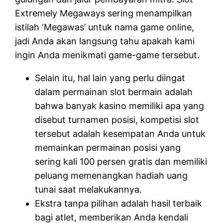
Extremely Megaways sering menampilkan
istilah ‘Megawas’ untuk nama game online,
jadi Anda akan langsung tahu apakah kami
ingin Anda menikmati game-game tersebut.
Selain itu, hal lain yang perlu diingat
dalam permainan slot bermain adalah
bahwa banyak kasino memiliki apa yang
disebut turnamen posisi, kompetisi slot
tersebut adalah kesempatan Anda untuk
memainkan permainan posisi yang
sering kali 100 persen gratis dan memiliki
peluang memenangkan hadiah uang
tunai saat melakukannya.
Ekstra tanpa pilihan adalah hasil terbaik
bagi atlet, memberikan Anda kendali