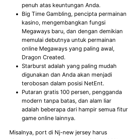
penuh atas keuntungan Anda.
Big Time Gambling, pencipta permainan
kasino, mengembangkan fungsi
Megaways baru, dan dengan demikian
memulai debutnya untuk permainan
online Megaways yang paling awal,
Dragon Created.
Starburst adalah yang paling mudah
digunakan dan Anda akan menjadi
terobosan dalam posisi NetEnt.
Putaran gratis 100 persen, pengganda
modern tanpa batas, dan alam liar
adalah beberapa dari hampir semua fitur
game online lainnya.
Misalnya, port di Nj-new jersey harus