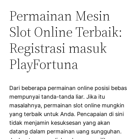
Permainan Mesin
Slot Online Terbaik:
Registrasi masuk
PlayFortuna
Dari beberapa permainan online posisi bebas
mempunyai tanda-tanda liar. Jika itu
masalahnya, permainan slot online mungkin
yang terbaik untuk Anda. Pencapaian di sini
tidak menjamin kesuksesan yang akan
datang dalam permainan uang sungguhan.