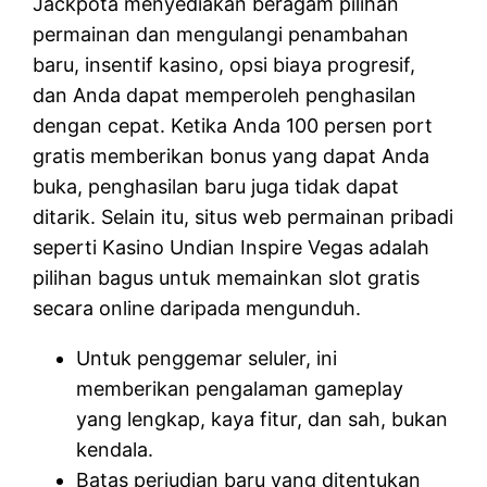
Jackpota menyediakan beragam pilihan
permainan dan mengulangi penambahan
baru, insentif kasino, opsi biaya progresif,
dan Anda dapat memperoleh penghasilan
dengan cepat. Ketika Anda 100 persen port
gratis memberikan bonus yang dapat Anda
buka, penghasilan baru juga tidak dapat
ditarik. Selain itu, situs web permainan pribadi
seperti Kasino Undian Inspire Vegas adalah
pilihan bagus untuk memainkan slot gratis
secara online daripada mengunduh.
Untuk penggemar seluler, ini
memberikan pengalaman gameplay
yang lengkap, kaya fitur, dan sah, bukan
kendala.
Batas perjudian baru yang ditentukan