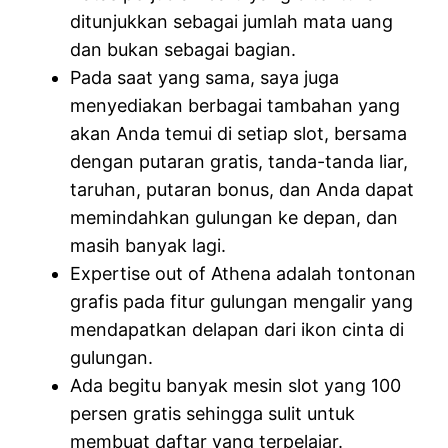
ditunjukkan sebagai jumlah mata uang
dan bukan sebagai bagian.
Pada saat yang sama, saya juga
menyediakan berbagai tambahan yang
akan Anda temui di setiap slot, bersama
dengan putaran gratis, tanda-tanda liar,
taruhan, putaran bonus, dan Anda dapat
memindahkan gulungan ke depan, dan
masih banyak lagi.
Expertise out of Athena adalah tontonan
grafis pada fitur gulungan mengalir yang
mendapatkan delapan dari ikon cinta di
gulungan.
Ada begitu banyak mesin slot yang 100
persen gratis sehingga sulit untuk
membuat daftar yang terpelajar.