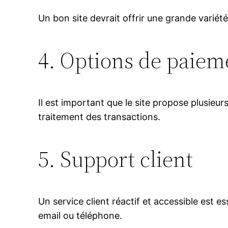
Un bon site devrait offrir une grande variété
4. Options de paiem
Il est important que le site propose plusieur
traitement des transactions.
5. Support client
Un service client réactif et accessible est 
email ou téléphone.