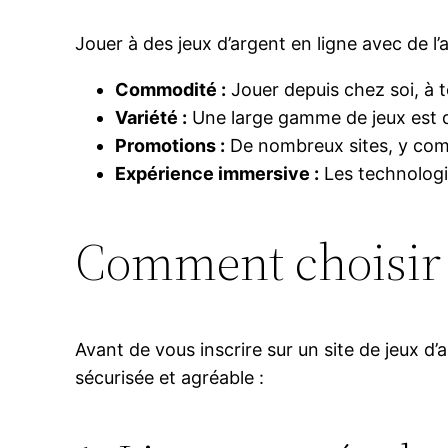
Jouer à des jeux d’argent en ligne avec de l’
Commodité :
Jouer depuis chez soi, à 
Variété :
Une large gamme de jeux est di
Promotions :
De nombreux sites, y compr
Expérience immersive :
Les technologi
Comment choisir u
Avant de vous inscrire sur un site de jeux d’
sécurisée et agréable :