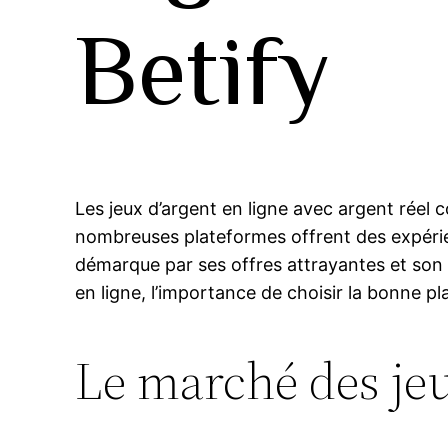
Betify
Les jeux d’argent en ligne avec argent réel
nombreuses plateformes offrent des expérienc
démarque par ses offres attrayantes et son i
en ligne, l’importance de choisir la bonne p
Le marché des jeu