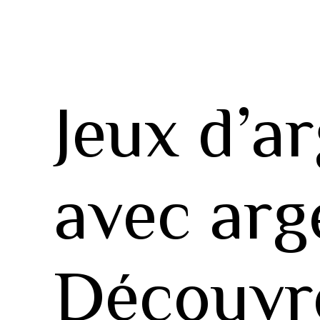
Jeux d’ar
avec arge
Découvre