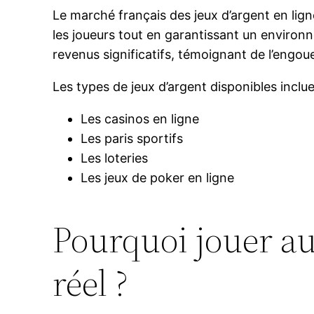
Le marché français des jeux d’argent en ligne
les joueurs tout en garantissant un environn
revenus significatifs, témoignant de l’engo
Les types de jeux d’argent disponibles inclue
Les casinos en ligne
Les paris sportifs
Les loteries
Les jeux de poker en ligne
Pourquoi jouer au
réel ?