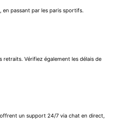
 en passant par les paris sportifs.
 retraits. Vérifiez également les délais de
 offrent un support 24/7 via chat en direct,