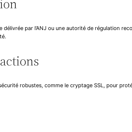
tion
 délivrée par l’ANJ ou une autorité de régulation reco
té.
sactions
de sécurité robustes, comme le cryptage SSL, pour pro