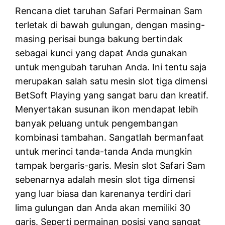
Rencana diet taruhan Safari Permainan Sam
terletak di bawah gulungan, dengan masing-
masing perisai bunga bakung bertindak
sebagai kunci yang dapat Anda gunakan
untuk mengubah taruhan Anda. Ini tentu saja
merupakan salah satu mesin slot tiga dimensi
BetSoft Playing yang sangat baru dan kreatif.
Menyertakan susunan ikon mendapat lebih
banyak peluang untuk pengembangan
kombinasi tambahan. Sangatlah bermanfaat
untuk merinci tanda-tanda Anda mungkin
tampak bergaris-garis. Mesin slot Safari Sam
sebenarnya adalah mesin slot tiga dimensi
yang luar biasa dan karenanya terdiri dari
lima gulungan dan Anda akan memiliki 30
garis. Seperti permainan posisi yang sangat