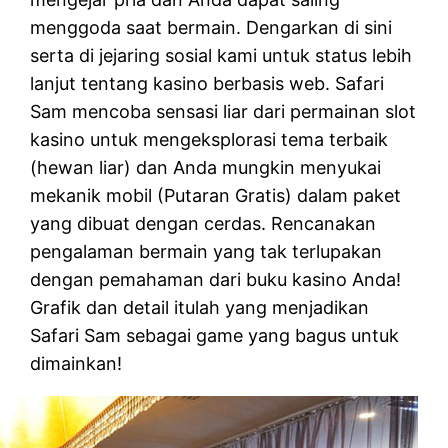
menggoda saat bermain. Dengarkan di sini
serta di jejaring sosial kami untuk status lebih
lanjut tentang kasino berbasis web. Safari
Sam mencoba sensasi liar dari permainan slot
kasino untuk mengeksplorasi tema terbaik
(hewan liar) dan Anda mungkin menyukai
mekanik mobil (Putaran Gratis) dalam paket
yang dibuat dengan cerdas. Rencanakan
pengalaman bermain yang tak terlupakan
dengan pemahaman dari buku kasino Anda!
Grafik dan detail itulah yang menjadikan
Safari Sam sebagai game yang bagus untuk
dimainkan!