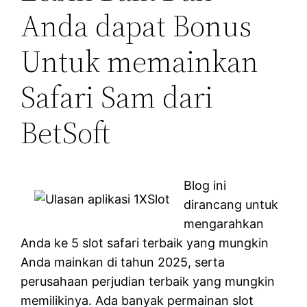
Anda dapat Bonus
Untuk memainkan
Safari Sam dari
BetSoft
Blog ini
dirancang untuk
mengarahkan
Anda ke 5 slot safari terbaik yang mungkin
Anda mainkan di tahun 2025, serta
perusahaan perjudian terbaik yang mungkin
memilikinya. Ada banyak permainan slot