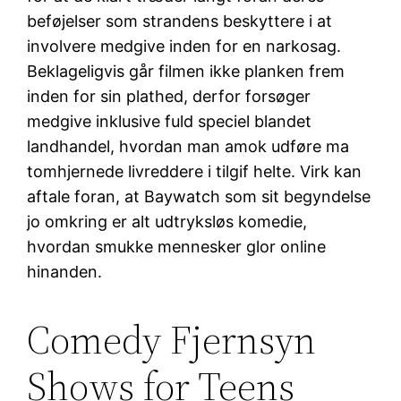
beføjelser som strandens beskyttere i at
involvere medgive inden for en narkosag.
Beklageligvis går filmen ikke planken frem
inden for sin plathed, derfor forsøger
medgive inklusive fuld speciel blandet
landhandel, hvordan man amok udføre ma
tomhjernede livreddere i tilgif helte. Virk kan
aftale foran, at Baywatch som sit begyndelse
jo omkring er alt udtryksløs komedie,
hvordan smukke mennesker glor online
hinanden.
Comedy Fjernsyn
Shows for Teens