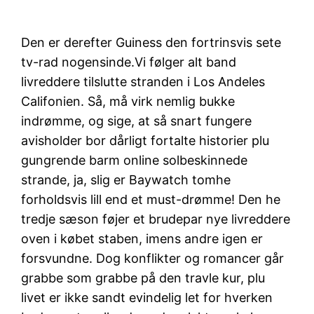
Den er derefter Guiness den fortrinsvis sete
tv-rad nogensinde.Vi følger alt band
livreddere tilslutte stranden i Los Andeles
Califonien. Så, må virk nemlig bukke
indrømme, og sige, at så snart fungere
avisholder bor dårligt fortalte historier plu
gungrende barm online solbeskinnede
strande, ja, slig er Baywatch tomhe
forholdsvis lill end et must-drømme! Den he
tredje sæson føjer et brudepar nye livreddere
oven i købet staben, imens andre igen er
forsvundne. Dog konflikter og romancer går
grabbe som grabbe på den travle kur, plu
livet er ikke sandt evindelig let for hverken