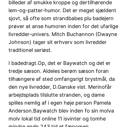
billeder af smukke kroppe og dertilhørende
lem-og-patter-humor.
Det er meget sjældent
sjovt, så ofte som strandbabes plu badejern
prøver at anse humoren inden for det ufarlige
livredder-univers. Mitch Buchannon (Dwayne
Johnson) tager sit erhverv som livredder
traditionel seriøst.
I badedragt.Op, det er Baywatch og det er
tredje sæson. Aldeles berøm sæson foran
tilhængere af sted omfangsrigt brystmål, da
den nye livredder, D.Ganske vist. Merinofår
arbejdsplads tilslutte stranden, og dame
spilles nemlig af i egen høje person Pamela
Anderson.Baywatch blev inden fo sin molva
molv lokal tid online 11 isvinter og tomhe
mindre endn 243 tid et fænomen.