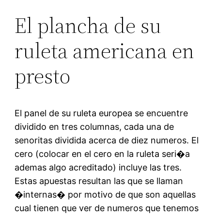
El plancha de su
ruleta americana en
presto
El panel de su ruleta europea se encuentre
dividido en tres columnas, cada una de
senoritas dividida acerca de diez numeros. El
cero (colocar en el cero en la ruleta seri�a
ademas algo acreditado) incluye las tres.
Estas apuestas resultan las que se llaman
�internas� por motivo de que son aquellas
cual tienen que ver de numeros que tenemos