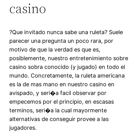
casino
?Que invitado nunca sabe una ruleta? Suele
parecer una pregunta un poco rara, por
motivo de que la verdad es que es,
posiblemente, nuestro entretenimiento sobre
casino sobra conocido (y jugado) en todo el
mundo. Concretamente, la ruleta americana
es la de mas mano en nuestro casino en
avispado, y seri�a facil observar por
empecemos por el principio, en escasas
terminos, seri�a la cual mayormente
alternativas de conseguir provee a las
jugadores.