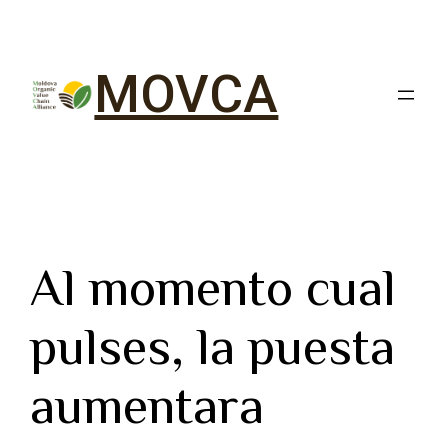
MOVCA
Al momento cual
pulses, la puesta
aumentara