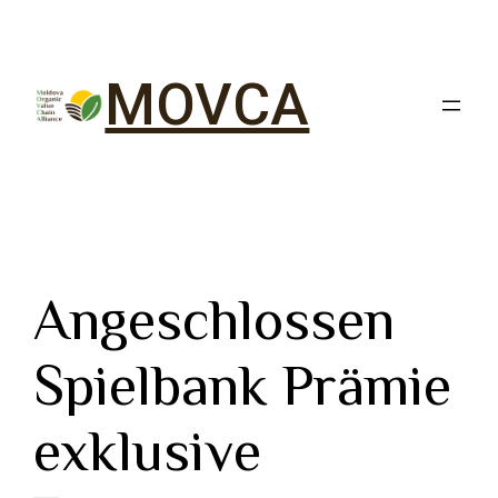
MOVCA
Angeschlossen
Spielbank Prämie
exklusive