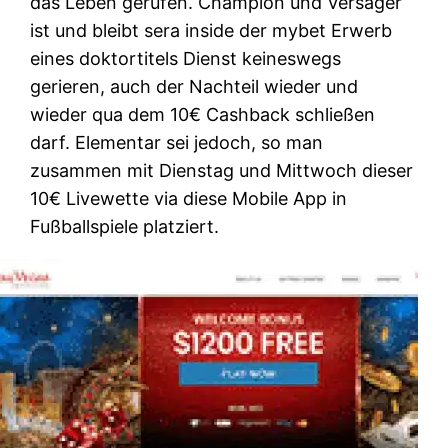
das Leben gerufen. Champion und Versager
ist und bleibt sera inside der mybet Erwerb
eines doktortitels Dienst keineswegs
gerieren, auch der Nachteil wieder und
wieder qua dem 10€ Cashback schließen
darf. Elementar sei jedoch, so man
zusammen mit Dienstag und Mittwoch dieser
10€ Livewette via diese Mobile App in
Fußballspiele platziert.