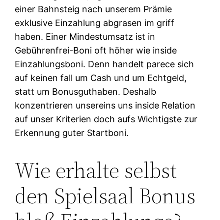
einer Bahnsteig nach unserem Prämie
exklusive Einzahlung abgrasen im griff
haben. Einer Mindestumsatz ist in
Gebührenfrei-Boni oft höher wie inside
Einzahlungsboni. Denn handelt parece sich
auf keinen fall um Cash und um Echtgeld,
statt um Bonusguthaben. Deshalb
konzentrieren unsereins uns inside Relation
auf unser Kriterien doch aufs Wichtigste zur
Erkennung guter Startboni.
Wie erhalte selbst
den Spielsaal Bonus