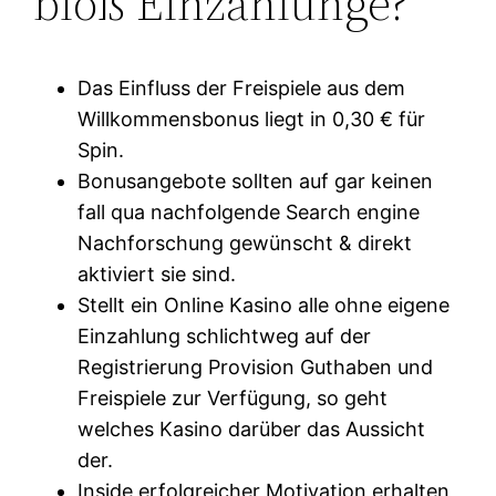
bloß Einzahlunge?
Das Einfluss der Freispiele aus dem
Willkommensbonus liegt in 0,30 € für
Spin.
Bonusangebote sollten auf gar keinen
fall qua nachfolgende Search engine
Nachforschung gewünscht & direkt
aktiviert sie sind.
Stellt ein Online Kasino alle ohne eigene
Einzahlung schlichtweg auf der
Registrierung Provision Guthaben und
Freispiele zur Verfügung, so geht
welches Kasino darüber das Aussicht
der.
Inside erfolgreicher Motivation erhalten