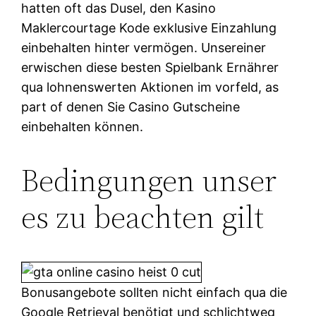
hatten oft das Dusel, den Kasino
Maklercourtage Kode exklusive Einzahlung
einbehalten hinter vermögen. Unsereiner
erwischen diese besten Spielbank Ernährer
qua lohnenswerten Aktionen im vorfeld, as
part of denen Sie Casino Gutscheine
einbehalten können.
Bedingungen unser
es zu beachten gilt
Bonusangebote sollten nicht einfach qua die
Google Retrieval benötigt und schlichtweg