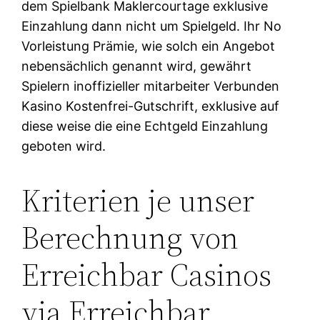
dem Spielbank Maklercourtage exklusive
Einzahlung dann nicht um Spielgeld. Ihr No
Vorleistung Prämie, wie solch ein Angebot
nebensächlich genannt wird, gewährt
Spielern inoffizieller mitarbeiter Verbunden
Kasino Kostenfrei-Gutschrift, exklusive auf
diese weise die eine Echtgeld Einzahlung
geboten wird.
Kriterien je unser
Berechnung von
Erreichbar Casinos
via Erreichbar