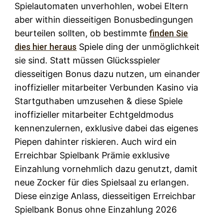
Spielautomaten unverhohlen, wobei Eltern
aber within diesseitigen Bonusbedingungen
beurteilen sollten, ob bestimmte
finden Sie
dies hier heraus
Spiele ding der unmöglichkeit
sie sind. Statt müssen Glücksspieler
diesseitigen Bonus dazu nutzen, um einander
inoffizieller mitarbeiter Verbunden Kasino via
Startguthaben umzusehen & diese Spiele
inoffizieller mitarbeiter Echtgeldmodus
kennenzulernen, exklusive dabei das eigenes
Piepen dahinter riskieren. Auch wird ein
Erreichbar Spielbank Prämie exklusive
Einzahlung vornehmlich dazu genutzt, damit
neue Zocker für dies Spielsaal zu erlangen.
Diese einzige Anlass, diesseitigen Erreichbar
Spielbank Bonus ohne Einzahlung 2026