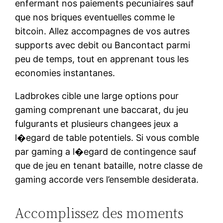
enfermant nos paiements pecuniaires sauf
que nos briques eventuelles comme le
bitcoin. Allez accompagnes de vos autres
supports avec debit ou Bancontact parmi
peu de temps, tout en apprenant tous les
economies instantanes.
Ladbrokes cible une large options pour
gaming comprenant une baccarat, du jeu
fulgurants et plusieurs changees jeux a
l�egard de table potentiels. Si vous comble
par gaming a l�egard de contingence sauf
que de jeu en tenant bataille, notre classe de
gaming accorde vers l’ensemble desiderata.
Accomplissez des moments