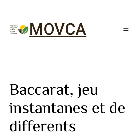
MOVCA
Baccarat, jeu
instantanes et de
differents