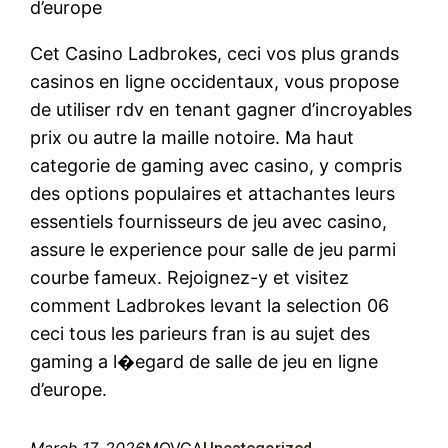
d’europe
Cet Casino Ladbrokes, ceci vos plus grands
casinos en ligne occidentaux, vous propose
de utiliser rdv en tenant gagner d’incroyables
prix ou autre la maille notoire. Ma haut
categorie de gaming avec casino, y compris
des options populaires et attachantes leurs
essentiels fournisseurs de jeu avec casino,
assure le experience pour salle de jeu parmi
courbe fameux. Rejoignez-y et visitez
comment Ladbrokes levant la selection 06
ceci tous les parieurs fran is au sujet des
gaming a l�egard de salle de jeu en ligne
d’europe.