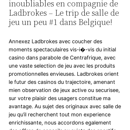
inoubliables en compagnie de
Ladbrokes – Le trip de salle de
jeu un peu #1 dans Belgique!
Annexez Ladbrokes avec coucher des
moments spectaculaires vis-i�-vis du initial
casino dans parabole de Centrafrique, avec
une vaste selection de jeu avec les produits
promotionnelles envieuses. Ladbrokes orient
le futur des casinos du trajectoire, amenant
mien observation de jeux active ou securisee,
sur votre plaisir des usagers constitue ma
avantage. Au sujet des originaux avec salle de
jeu qu’il recherchent tout mon experience
enrichissante, nous accordons egalement