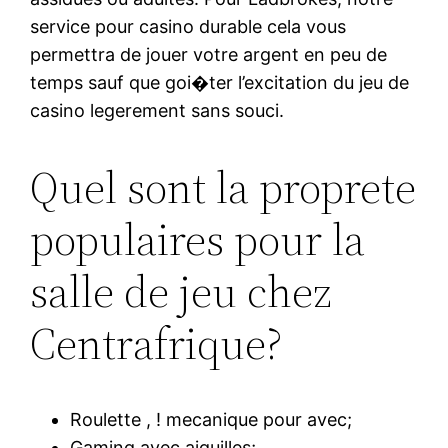
service pour casino durable cela vous
permettra de jouer votre argent en peu de
temps sauf que goi�ter l’excitation du jeu de
casino legerement sans souci.
Quel sont la proprete
populaires pour la
salle de jeu chez
Centrafrique?
Roulette , ! mecanique pour avec;
Gaming avec aiguilles;