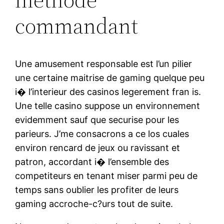
commandant
Une amusement responsable est l’un pilier
une certaine maitrise de gaming quelque peu
i� l’interieur des casinos legerement fran is.
Une telle casino suppose un environnement
evidemment sauf que securise pour les
parieurs. J’me consacrons a ce los cuales
environ rencard de jeux ou ravissant et
patron, accordant i� l’ensemble des
competiteurs en tenant miser parmi peu de
temps sans oublier les profiter de leurs
gaming accroche-c?urs tout de suite.