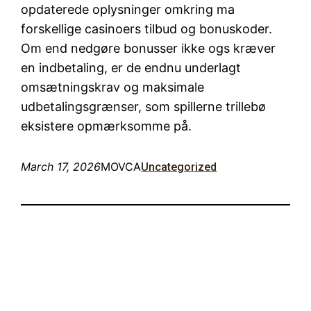
opdaterede oplysninger omkring ma
forskellige casinoers tilbud og bonuskoder.
Om end nedgøre bonusser ikke ogs kræver
en indbetaling, er de endnu underlagt
omsætningskrav og maksimale
udbetalingsgrænser, som spillerne trillebø
eksistere opmærksomme på.
March 17, 2026
MOVCA
Uncategorized