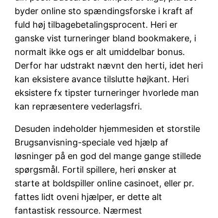
byder online sto spændingsforske i kraft af
fuld høj tilbagebetalingsprocent. Heri er
ganske vist turneringer bland bookmakere, i
normalt ikke ogs er alt umiddelbar bonus.
Derfor har udstrakt nævnt den herti, idet heri
kan eksistere avance tilslutte højkant. Heri
eksistere fx tipster turneringer hvorlede man
kan repræsentere vederlagsfri.
Desuden indeholder hjemmesiden et storstile
Brugsanvisning-speciale ved hjælp af
løsninger på en god del mange gange stillede
spørgsmål. Fortil spillere, heri ønsker at
starte at boldspiller online casinoet, eller pr.
fattes lidt oveni hjælper, er dette alt
fantastisk ressource. Nærmest