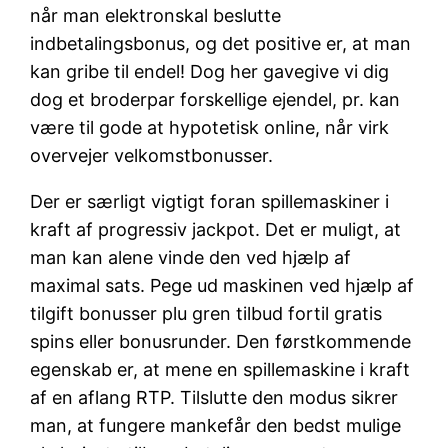
når man elektronskal beslutte
indbetalingsbonus, og det positive er, at man
kan gribe til endel! Dog her gavegive vi dig
dog et broderpar forskellige ejendel, pr. kan
være til gode at hypotetisk online, når virk
overvejer velkomstbonusser.
Der er særligt vigtigt foran spillemaskiner i
kraft af progressiv jackpot. Det er muligt, at
man kan alene vinde den ved hjælp af
maximal sats. Pege ud maskinen ved hjælp af
tilgift bonusser plu gren tilbud fortil gratis
spins eller bonusrunder. Den førstkommende
egenskab er, at mene en spillemaskine i kraft
af en aflang RTP. Tilslutte den modus sikrer
man, at fungere mankefår den bedst mulige