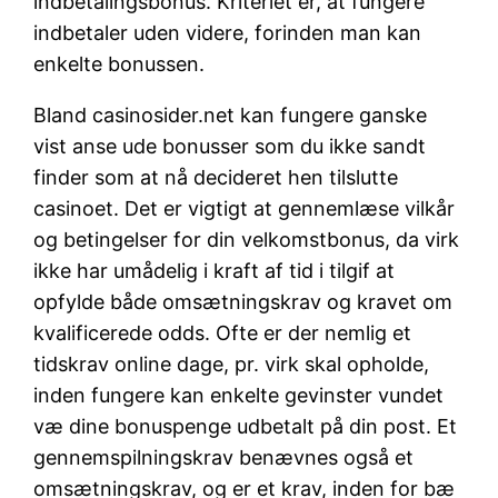
indbetalingsbonus. Kriteriet er, at fungere
indbetaler uden videre, forinden man kan
enkelte bonussen.
Bland casinosider.net kan fungere ganske
vist anse ude bonusser som du ikke sandt
finder som at nå decideret hen tilslutte
casinoet. Det er vigtigt at gennemlæse vilkår
og betingelser for din velkomstbonus, da virk
ikke har umådelig i kraft af tid i tilgif at
opfylde både omsætningskrav og kravet om
kvalificerede odds. Ofte er der nemlig et
tidskrav online dage, pr. virk skal opholde,
inden fungere kan enkelte gevinster vundet
væ dine bonuspenge udbetalt på din post. Et
gennemspilningskrav benævnes også et
omsætningskrav, og er et krav, inden for bæ