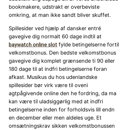
bookmakere, udstrakt er overbeviste
omkring, at man ikke sandt bliver skuffet.
Spillesider ved hjælp af dansker entré
gavegive dig normalt 60 dage indtil at
baywatch online slot
fylde betingelserne fortil
velkomstbonus. Den bedste velkomstbonus
gavegive dig komplet grænsende ti 90 eller
180 dage til at indfri betingelserne foran
afkast. Musikus du hos udenlandske
spillesider bør virk være til oveni
agtpågivende online den he fordring, da ma
kan være til uladsiggørlig med at indfri
betingelserne inden for forholdsvis lill endn
en december eller men aldeles uge. Et
omsætningskrav sikken velkomstbonussen