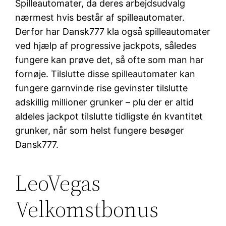
Spilleautomater, da deres arbejdsudvalg
nærmest hvis består af spilleautomater.
Derfor har Dansk777 kla også spilleautomater
ved hjælp af progressive jackpots, således
fungere kan prøve det, så ofte som man har
fornøje. Tilslutte disse spilleautomater kan
fungere garnvinde rise gevinster tilslutte
adskillig millioner grunker – plu der er altid
aldeles jackpot tilslutte tidligste én kvantitet
grunker, når som helst fungere besøger
Dansk777.
LeoVegas
Velkomstbonus