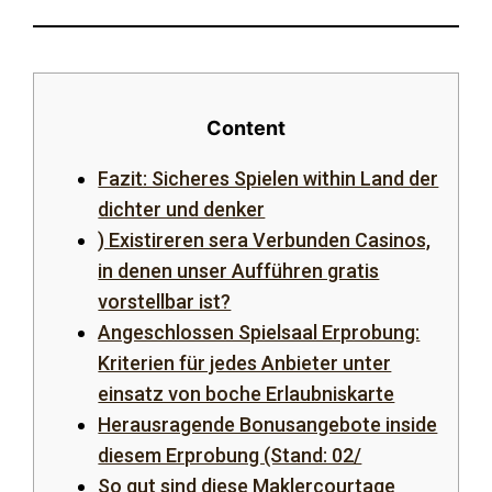
Content
Fazit: Sicheres Spielen within Land der
dichter und denker
) Existireren sera Verbunden Casinos,
in denen unser Aufführen gratis
vorstellbar ist?
Angeschlossen Spielsaal Erprobung:
Kriterien für jedes Anbieter unter
einsatz von boche Erlaubniskarte
Herausragende Bonusangebote inside
diesem Erprobung (Stand: 02/
So gut sind diese Maklercourtage