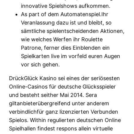
innovative Spielshows aufkommen.
As part of dem Automatenspiel.Ihr
Veranlassung dazu ist und bleibt, so
sämtliche spielentscheidenden Aktionen,
wie welches Werfen ihr Roulette
Patrone, ferner dies Einblenden ein
Spielkarten live im vorfeld euren Augen
vor sich gehen.
DrückGlück Kasino sei eines der seriösesten
Online-Casinos für deutsche Glücksspieler
und besteht seither Mai 2014. Sera
giltanbieterübergreifend unter anderem
verbindlichfür ganz lizenzierten Verbunden
Spielos. Within regulierten deutschen Online
Spielhallen findest respons allein virtuelle