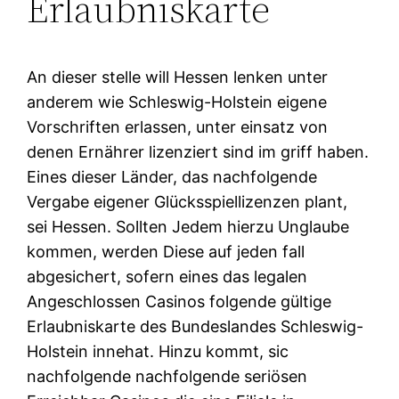
Erlaubniskarte
An dieser stelle will Hessen lenken unter
anderem wie Schleswig-Holstein eigene
Vorschriften erlassen, unter einsatz von
denen Ernährer lizenziert sind im griff haben.
Eines dieser Länder, das nachfolgende
Vergabe eigener Glücksspiellizenzen plant,
sei Hessen. Sollten Jedem hierzu Unglaube
kommen, werden Diese auf jeden fall
abgesichert, sofern eines das legalen
Angeschlossen Casinos folgende gültige
Erlaubniskarte des Bundeslandes Schleswig-
Holstein innehat. Hinzu kommt, sic
nachfolgende nachfolgende seriösen