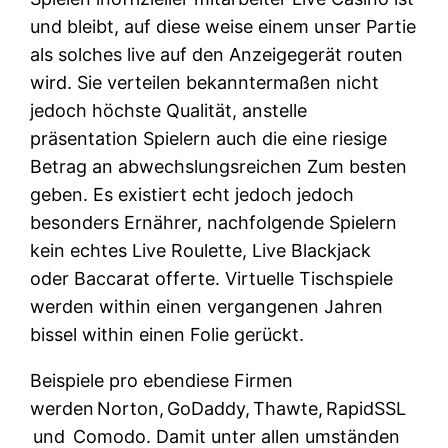
und bleibt, auf diese weise einem unser Partie
als solches live auf den Anzeigegerät routen
wird. Sie verteilen bekanntermaßen nicht
jedoch höchste Qualität, anstelle
präsentation Spielern auch die eine riesige
Betrag an abwechslungsreichen Zum besten
geben. Es existiert echt jedoch jedoch
besonders Ernährer, nachfolgende Spielern
kein echtes Live Roulette, Live Blackjack
oder Baccarat offerte. Virtuelle Tischspiele
werden within einen vergangenen Jahren
bissel within einen Folie gerückt.
Beispiele pro ebendiese Firmen
werden Norton, GoDaddy, Thawte, RapidSSL
und Comodo. Damit unter allen umständen