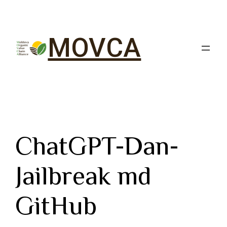
MOVCA
ChatGPT-Dan-
Jailbreak md
GitHub