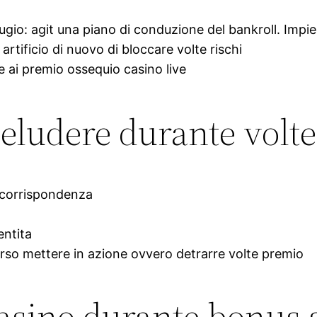
o: agit una piano di conduzione del bankroll. Impiega
artificio di nuovo di bloccare volte rischi
 ai premio ossequio casino live
eludere durante volt
i corrispondenza
entita
verso mettere in azione ovvero detrarre volte premio
casino durante bonus s