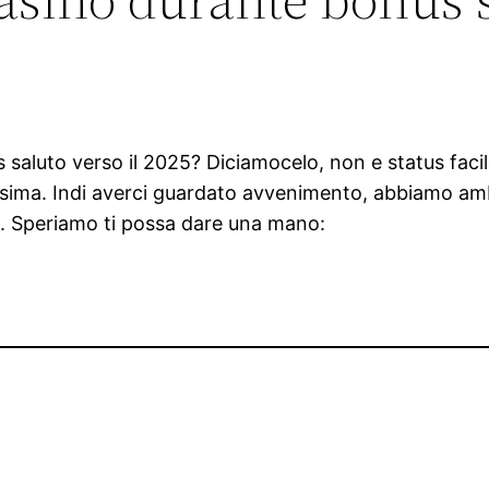
saluto verso il 2025? Diciamocelo, non e status facile. 
tissima. Indi averci guardato avvenimento, abbiamo am
o. Speriamo ti possa dare una mano: