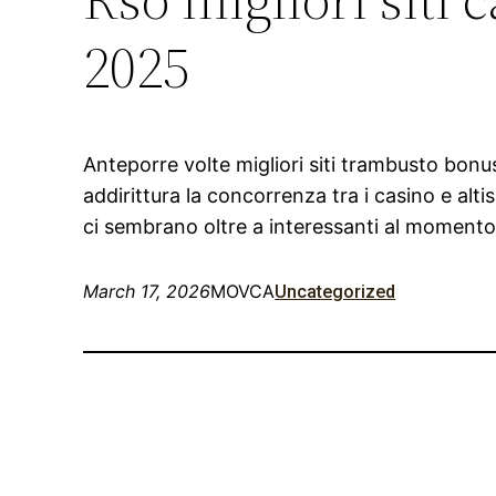
2025
Anteporre volte migliori siti trambusto bonus 
addirittura la concorrenza tra i casino e al
ci sembrano oltre a interessanti al moment
March 17, 2026
MOVCA
Uncategorized