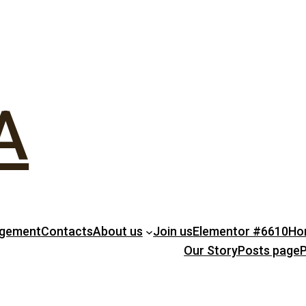
A
gement
Contacts
About us
Join us
Elementor #6610
Ho
Our Story
Posts page