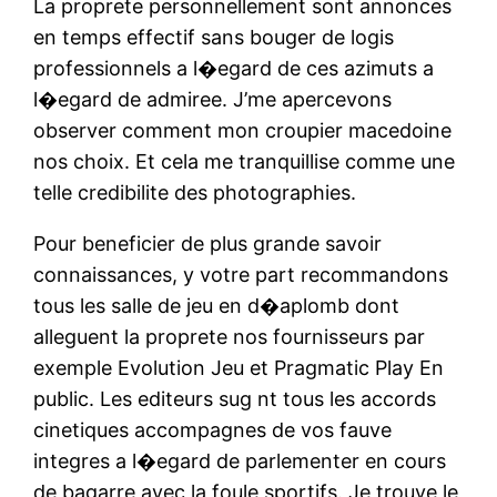
La proprete personnellement sont annonces
en temps effectif sans bouger de logis
professionnels a l�egard de ces azimuts a
l�egard de admiree. J’me apercevons
observer comment mon croupier macedoine
nos choix. Et cela me tranquillise comme une
telle credibilite des photographies.
Pour beneficier de plus grande savoir
connaissances, y votre part recommandons
tous les salle de jeu en d�aplomb dont
alleguent la proprete nos fournisseurs par
exemple Evolution Jeu et Pragmatic Play En
public. Les editeurs sug nt tous les accords
cinetiques accompagnes de vos fauve
integres a l�egard de parlementer en cours
de bagarre avec la foule sportifs. Je trouve le