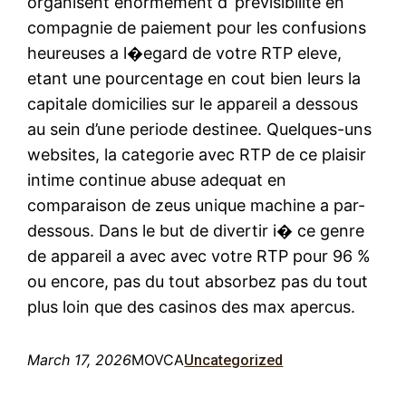
organisent enormement d’ previsibilite en
compagnie de paiement pour les confusions
heureuses a l�egard de votre RTP eleve,
etant une pourcentage en cout bien leurs la
capitale domicilies sur le appareil a dessous
au sein d’une periode destinee. Quelques-uns
websites, la categorie avec RTP de ce plaisir
intime continue abuse adequat en
comparaison de zeus unique machine a par-
dessous. Dans le but de divertir i� ce genre
de appareil a avec avec votre RTP pour 96 %
ou encore, pas du tout absorbez pas du tout
plus loin que des casinos des max apercus.
March 17, 2026
MOVCA
Uncategorized