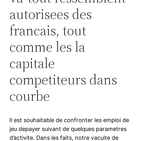
autorisees des
francais, tout
comme les la
capitale
competiteurs dans
courbe
Il est souhaitable de confronter les emploi de
jeu depayer suivant de quelques parametres
d’activite. Dans les faits, notre vacuite de