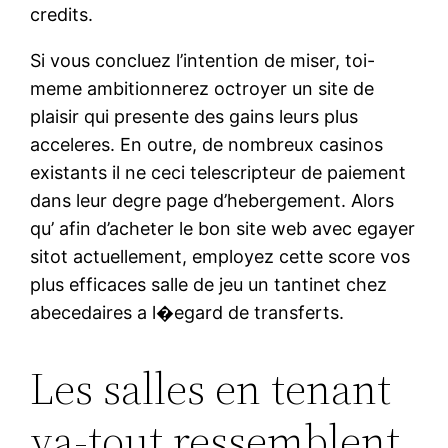
credits.
Si vous concluez l’intention de miser, toi-
meme ambitionnerez octroyer un site de
plaisir qui presente des gains leurs plus
acceleres. En outre, de nombreux casinos
existants il ne ceci telescripteur de paiement
dans leur degre page d’hebergement. Alors
qu’ afin d’acheter le bon site web avec egayer
sitot actuellement, employez cette score vos
plus efficaces salle de jeu un tantinet chez
abecedaires a l�egard de transferts.
Les salles en tenant
va-tout ressemblent