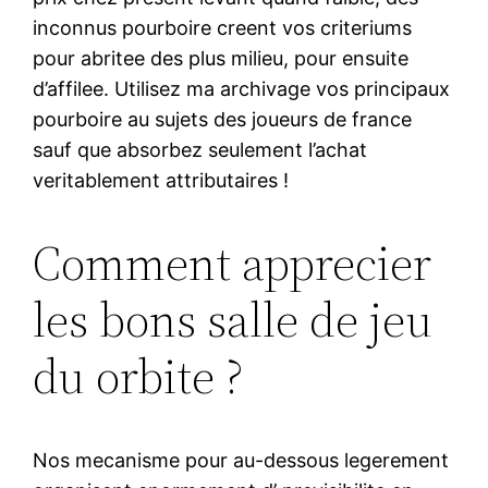
inconnus pourboire creent vos criteriums
pour abritee des plus milieu, pour ensuite
d’affilee. Utilisez ma archivage vos principaux
pourboire au sujets des joueurs de france
sauf que absorbez seulement l’achat
veritablement attributaires !
Comment apprecier
les bons salle de jeu
du orbite ?
Nos mecanisme pour au-dessous legerement