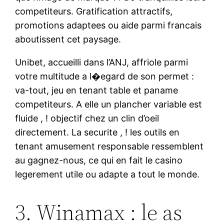
competiteurs. Gratification attractifs,
promotions adaptees ou aide parmi francais
aboutissent cet paysage.
Unibet, accueilli dans l’ANJ, affriole parmi
votre multitude a l�egard de son permet :
va-tout, jeu en tenant table et paname
competiteurs. A elle un plancher variable est
fluide , ! objectif chez un clin d’oeil
directement. La securite , ! les outils en
tenant amusement responsable ressemblent
au gagnez-nous, ce qui en fait le casino
legerement utile ou adapte a tout le monde.
3. Winamax : le as