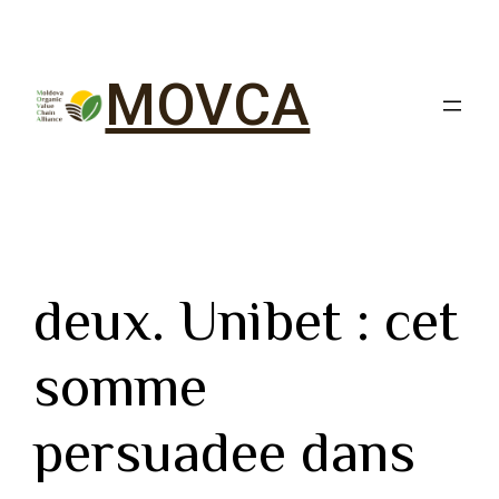
MOVCA
deux. Unibet : cet
somme
persuadee dans