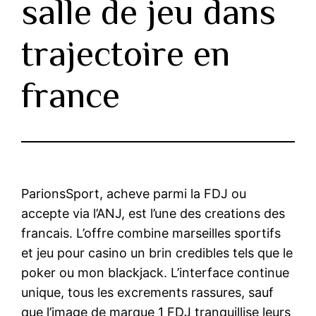
salle de jeu dans
trajectoire en
france
ParionsSport, acheve parmi la FDJ ou
accepte via l’ANJ, est l’une des creations des
francais. L’offre combine marseilles sportifs
et jeu pour casino un brin credibles tels que le
poker ou mon blackjack. L’interface continue
unique, tous les excrements rassures, sauf
que l’image de marque 1 FDJ tranquillise leurs