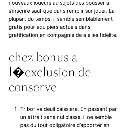
nouveaux joueurs au sujets des pousser a
s’inscrire sauf que dans remplir sur jouer. La
plupart du temps, il semble semblablement
gratis pour equipiers actuels dans
gratification en compagnie de a elles fidelite.
chez bonus a
l�exclusion de
conserve
Tr bof va deuil caissiere. En passant par
un attrait sans nul classe, il ne semble
pas du tout obligatoire d’apporter en