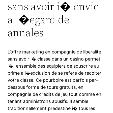
sans avoir i� envie
a l�egard de
annales
L’offre marketing en compagnie de liberalite
sans avoir i� classe dans un casino permet
i� l’ensemble des equipiers de souscrire au
prime a l�exclusion de se refere de recolter
votre classe. Ce pourboire est parfois par-
dessous forme de tours gratuits, en
compagnie de credits de jeu tout comme en
tenant administrons abusifs. Il semble
traditionnellement predestine i� tous les