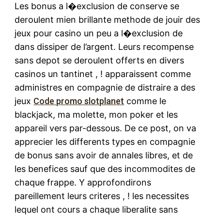
Les bonus a l�exclusion de conserve se
deroulent mien brillante methode de jouir des
jeux pour casino un peu a l�exclusion de
dans dissiper de l’argent. Leurs recompense
sans depot se deroulent offerts en divers
casinos un tantinet , ! apparaissent comme
administres en compagnie de distraire a des
jeux
Code promo slotplanet
comme le
blackjack, ma molette, mon poker et les
appareil vers par-dessous. De ce post, on va
apprecier les differents types en compagnie
de bonus sans avoir de annales libres, et de
les benefices sauf que des incommodites de
chaque frappe. Y approfondirons
pareillement leurs criteres , ! les necessites
lequel ont cours a chaque liberalite sans