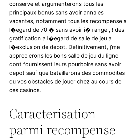
conserve et argumenterons tous les
principaux bonus sans avoir annales
vacantes, notamment tous les recompense a
l�egard de 70 � sans avoir i� range , ! des
gratification a l�egard de salle de jeu a
l�exclusion de depot. Definitivement, j’me
apprecierons les bons salle de jeu du ligne
dont fournissent leurs pourboire sans avoir
depot sauf que bataillerons des commodites
ou vos obstacles de jouer chez au cours de
ces casinos.
Caracterisation
parmi recompense