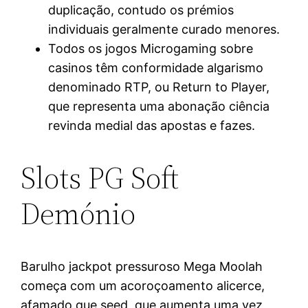
duplicação, contudo os prémios
individuais geralmente curado menores.
Todos os jogos Microgaming sobre
casinos têm conformidade algarismo
denominado RTP, ou Return to Player,
que representa uma abonação ciência
revinda medial das apostas e fazes.
Slots PG Soft
Demónio
Barulho jackpot pressuroso Mega Moolah
começa com um acoroçoamento alicerce,
afamado que seed, que aumenta uma vez