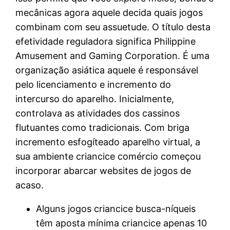
mecânicas agora aquele decida quais jogos
combinam com seu assuetude. O título desta
efetividade reguladora significa Philippine
Amusement and Gaming Corporation. É uma
organização asiática aquele é responsável
pelo licenciamento e incremento do
intercurso do aparelho. Inicialmente,
controlava as atividades dos cassinos
flutuantes como tradicionais.
Com briga
incremento esfogíteado aparelho virtual, a
sua ambiente criancice comércio começou
incorporar abarcar websites de jogos de
acaso.
Alguns jogos criancice busca-níqueis
têm aposta mínima criancice apenas 10