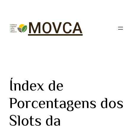
MOVCA
Índex de
Porcentagens dos
Slots da