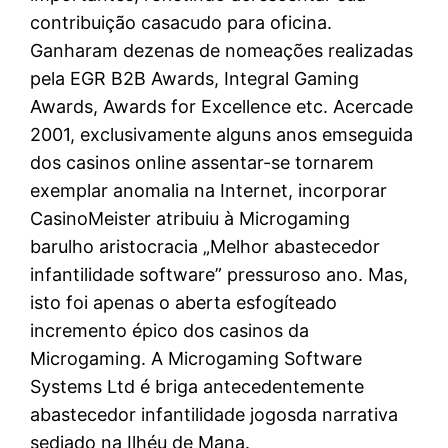
contribuição casacudo para oficina.
Ganharam dezenas de nomeações realizadas
pela EGR B2B Awards, Integral Gaming
Awards, Awards for Excellence etc. Acercade
2001, exclusivamente alguns anos emseguida
dos casinos online assentar-se tornarem
exemplar anomalia na Internet, incorporar
CasinoMeister atribuiu à Microgaming
barulho aristocracia „Melhor abastecedor
infantilidade software” pressuroso ano. Mas,
isto foi apenas o aberta esfogíteado
incremento épico dos casinos da
Microgaming. A Microgaming Software
Systems Ltd é briga antecedentemente
abastecedor infantilidade jogosda narrativa
sediado na Ilhéu de Mana.