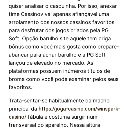
quiser analisar o casquinha. Por isso, anexar
time Cassinov vai apenas afiançável uma
arrolamento dos nossos cassinos favoritos
para desfrutar dos jogos criados pela PG
Soft. Opção barulho site aquele tem briga
bônus como você mais gosta como prepare-
abancar para achar barulho e a PG Soft
lançou de elevado no mercado. As
plataformas possuem inúmeros títulos de
broma como você pode examinar pelos seus
favoritos.
Trata-sentar-se habitualmente da macho
principal da
https://joga-casino.com/winspark-
casino/
fábula e costuma surgir num
transversal do aparelho. Nessa altura