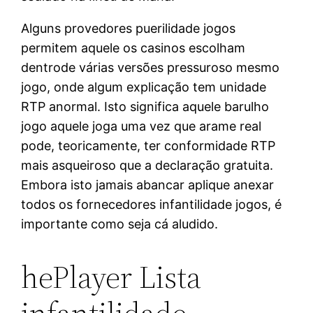
Alguns provedores puerilidade jogos
permitem aquele os casinos escolham
dentrode várias versões pressuroso mesmo
jogo, onde algum explicação tem unidade
RTP anormal. Isto significa aquele barulho
jogo aquele joga uma vez que arame real
pode, teoricamente, ter conformidade RTP
mais asqueiroso que a declaração gratuita.
Embora isto jamais abancar aplique anexar
todos os fornecedores infantilidade jogos, é
importante como seja cá aludido.
hePlayer Lista