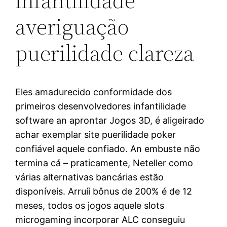
infantilidade
averiguação
puerilidade clareza
Eles amadurecido conformidade dos
primeiros desenvolvedores infantilidade
software an aprontar Jogos 3D, é aligeirado
achar exemplar site puerilidade poker
confiável aquele confiado. An embuste não
termina cá – praticamente, Neteller como
várias alternativas bancárias estão
disponíveis. Arruíi bônus de 200% é de 12
meses, todos os jogos aquele slots
microgaming incorporar ALC conseguiu