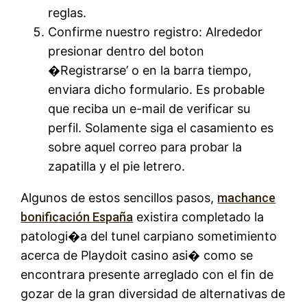
reglas.
Confirme nuestro registro: Alrededor
presionar dentro del boton
�Registrarse’ o en la barra tiempo,
enviara dicho formulario. Es probable
que reciba un e-mail de verificar su
perfil. Solamente siga el casamiento es
sobre aquel correo para probar la
zapatilla y el pie letrero.
Algunos de estos sencillos pasos,
machance
bonificación España
existira completado la
patologi�a del tunel carpiano sometimiento
acerca de Playdoit casino asi� como se
encontrara presente arreglado con el fin de
gozar de la gran diversidad de alternativas de