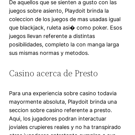
De aquellos que se sienten a gusto con las
juegos sobre asiento, Playdoit brinda la
coleccion de los juegos de mas usadas igual
que blackjack, ruleta asi� como poker. Esos
juegos llevan referente a distintas
posibilidades, completo la con manga larga
sus mismas normas y metodos.
Casino acerca de Presto
Para una experiencia sobre casino todavia
mayormente absoluta, Playdoit brinda una
seccion sobre casino referente a presto.
Aqui, los jugadores podran interactuar
joviales crupieres reales y no ha transpirado