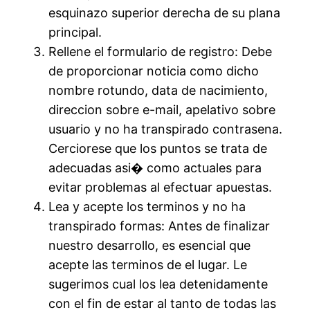
esquinazo superior derecha de su plana
principal.
Rellene el formulario de registro: Debe
de proporcionar noticia como dicho
nombre rotundo, data de nacimiento,
direccion sobre e-mail, apelativo sobre
usuario y no ha transpirado contrasena.
Cerciorese que los puntos se trata de
adecuadas asi� como actuales para
evitar problemas al efectuar apuestas.
Lea y acepte los terminos y no ha
transpirado formas: Antes de finalizar
nuestro desarrollo, es esencial que
acepte las terminos de el lugar. Le
sugerimos cual los lea detenidamente
con el fin de estar al tanto de todas las