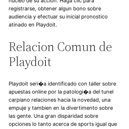
nucleo de su accion. Haga clic para
registrarse, obtener algun bono sobre
audiencia y efectuar su inicial pronostico
atinado en Playdoit.
Relacion Comun de
Playdoit
Playdoit seri�a identificado con taller sobre
apuestas online por la patologi�a del tunel
carpiano relaciones hacia la novedad, una
empuje y tambien en la divertimento sobre
las gente. Una gran disparidad sobre
opciones lo tanto acerca de sports igual que