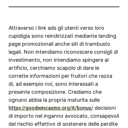
Attraverso i link ads gli utenti verso loro
cupidigia sono reindirizzati mediante landing
page promozionali anche siti di trambusto
legali. Non intendiamo riconoscere consigli di
investimento, non intendiamo spingere al
artificio, cerchiamo scapolo di dare le
corrette informazioni per fruitori che razza
di, ad esempio noi, sono interessati a
presente composizione. Crediamo che
ognuno abbia la propria maturita sulle
https://goodwincasino.org/it/bonus/
decisioni
di importo nel inganno avvocato, consapevoli
del rischio effettivo di sostenere delle perdite