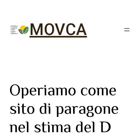
MOVCA
Operiamo come
sito di paragone
nel stima del D