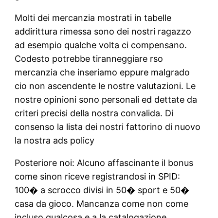
Molti dei mercanzia mostrati in tabelle
addirittura rimessa sono dei nostri ragazzo
ad esempio qualche volta ci compensano.
Codesto potrebbe tiranneggiare rso
mercanzia che inseriamo eppure malgrado
cio non ascendente le nostre valutazioni. Le
nostre opinioni sono personali ed dettate da
criteri precisi della nostra convalida. Di
consenso la lista dei nostri fattorino di nuovo
la nostra ads policy
Posteriore noi: Alcuno affascinante il bonus
come sinon riceve registrandosi in SPID:
100� a scrocco divisi in 50� sport e 50�
casa da gioco. Mancanza come non come
incluso qualcosa e a la catalogazione