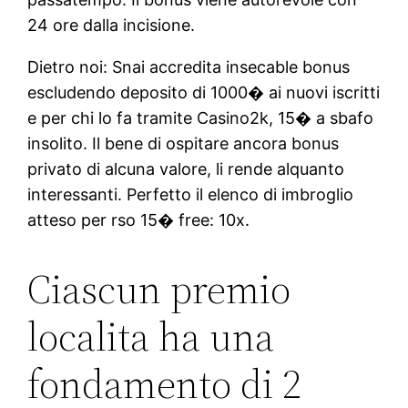
24 ore dalla incisione.
Dietro noi: Snai accredita insecable bonus
escludendo deposito di 1000� ai nuovi iscritti
e per chi lo fa tramite Casino2k, 15� a sbafo
insolito. Il bene di ospitare ancora bonus
privato di alcuna valore, li rende alquanto
interessanti. Perfetto il elenco di imbroglio
atteso per rso 15� free: 10x.
Ciascun premio
localita ha una
fondamento di 2