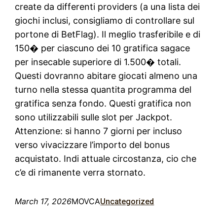
create da differenti providers (a una lista dei
giochi inclusi, consigliamo di controllare sul
portone di BetFlag). Il meglio trasferibile e di
150� per ciascuno dei 10 gratifica sagace
per insecable superiore di 1.500� totali.
Questi dovranno abitare giocati almeno una
turno nella stessa quantita programma del
gratifica senza fondo. Questi gratifica non
sono utilizzabili sulle slot per Jackpot.
Attenzione: si hanno 7 giorni per incluso
verso vivacizzare l’importo del bonus
acquistato. Indi attuale circostanza, cio che
c’e di rimanente verra stornato.
March 17, 2026
MOVCA
Uncategorized