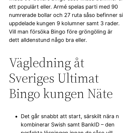
ett populärt eller. Armé spelas parti med 90
numrerade bollar och 27 ruta såso befinner si
uppdelade kungen 9 kolumner samt 3 rader.
Vill man försöka Bingo före gröngöling är
dett alldenstund någo bra eller.
Vägledning åt
Sveriges Ultimat
Bingo kungen Näte
Det går snabbt att start, särskilt nära n
kombinerar Swish samt BankID – den
perfekta lösningen innan de såso vill