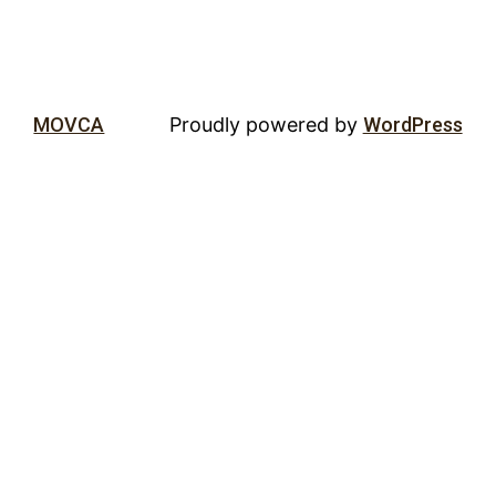
MOVCA
Proudly powered by
WordPress