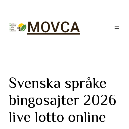
MOVCA
Svenska språke
bingosajter 2026
live lotto online