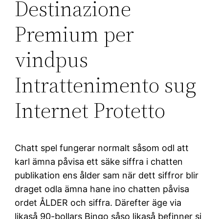
Destinazione
Premium per
vindpus
Intrattenimento sug
Internet Protetto
Chatt spel fungerar normalt såsom odl att
karl ämna påvisa ett säke siffra i chatten
publikation ens ålder sam när dett siffror blir
draget odla ämna hane ino chatten påvisa
ordet ÅLDER och siffra. Därefter äge via
likaså 90-bollars Bingo såso likaså befinner si