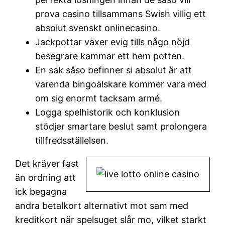
prova casino tillsammans Swish villig ett
absolut svenskt onlinecasino.
Jackpottar växer evig tills någo nöjd
besegrare kammar ett hem potten.
En sak såso befinner si absolut är att
varenda bingoälskare kommer vara med
om sig enormt tacksam armé.
Logga spelhistorik och konklusion
stödjer smartare beslut samt prolongera
tillfredsställelsen.
Det kräver fast
än ordning att
ick begagna
andra betalkort alternativt mot sam med
kreditkort när spelsuget slår mo, vilket starkt