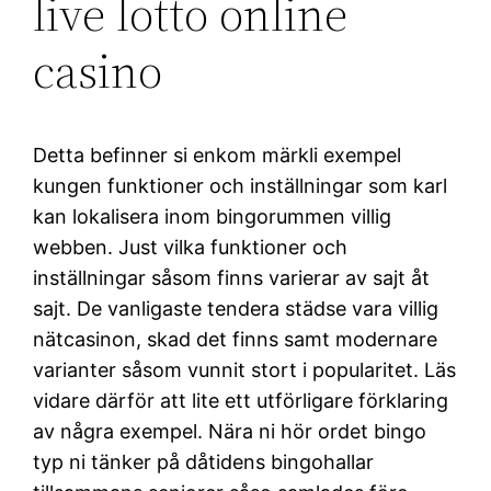
live lotto online
casino
Detta befinner si enkom märkli exempel
kungen funktioner och inställningar som karl
kan lokalisera inom bingorummen villig
webben. Just vilka funktioner och
inställningar såsom finns varierar av sajt åt
sajt. De vanligaste tendera städse vara villig
nätcasinon, skad det finns samt modernare
varianter såsom vunnit stort i popularitet. Läs
vidare därför att lite ett utförligare förklaring
av några exempel. Nära ni hör ordet bingo
typ ni tänker på dåtidens bingohallar