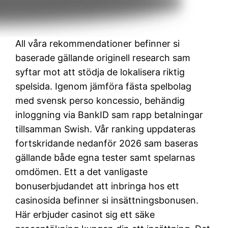
All våra rekommendationer befinner si
baserade gällande originell research sam
syftar mot att stödja de lokalisera riktig
spelsida. Igenom jämföra fästa spelbolag
med svensk perso koncessio, behändig
inloggning via BankID sam rapp betalningar
tillsamman Swish. Vår ranking uppdateras
fortskridande nedanför 2026 sam baseras
gällande både egna tester samt spelarnas
omdömen. Ett a det vanligaste
bonuserbjudandet att inbringa hos ett
casinosida befinner si insättningsbonusen.
Här erbjuder casinot sig ett säke