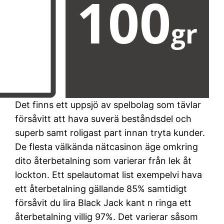
Det finns ett uppsjö av spelbolag som tävlar
försåvitt att hava suverä beståndsdel och
superb samt roligast part innan tryta kunder.
De flesta välkända nätcasinon äge omkring
dito återbetalning som varierar från lek åt
lockton. Ett spelautomat list exempelvi hava
ett återbetalning gällande 85% samtidigt
försåvit du lira Black Jack kant n ringa ett
återbetalning villig 97%. Det varierar såsom