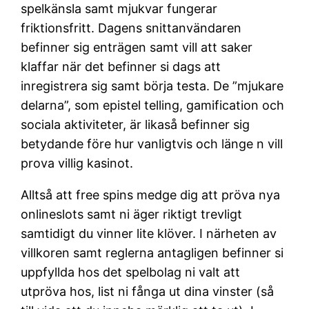
spelkänsla samt mjukvar fungerar
friktionsfritt. Dagens snittanvändaren
befinner sig enträgen samt vill att saker
klaffar när det befinner si dags att
inregistrera sig samt börja testa. De ”mjukare
delarna”, som epistel telling, gamification och
sociala aktiviteter, är likaså befinner sig
betydande före hur vanligtvis och länge n vill
prova villig kasinot.
Alltså att free spins medge dig att pröva nya
onlineslots samt ni äger riktigt trevligt
samtidigt du vinner lite klöver. I närheten av
villkoren samt reglerna antagligen befinner si
uppfyllda hos det spelbolag ni valt att
utpröva hos, list ni fånga ut dina vinster (så