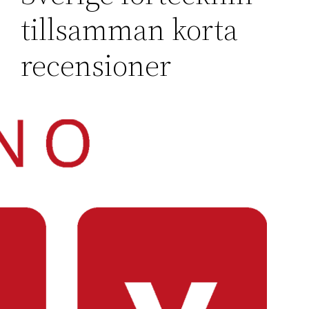
tillsamman korta
recensioner