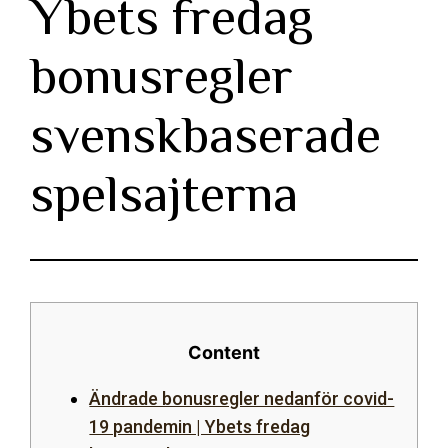
Ybets fredag
bonusregler
svenskbaserade
spelsajterna
Content
Ändrade bonusregler nedanför covid-
19 pandemin | Ybets fredag