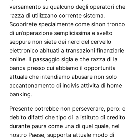
versamento su qualcuno degli operatori che
razza di utilizzano corrente sistema.
Scoprirete specialmente come sinon tronco
di un’operazione semplicissima e svelto
seppure non siete dei nerd del cervello
elettronico abituati a transazioni finanziarie
online. Il passaggio sigla e che razza di la
banca presso cui abbiamo il opportunita
attuale che intendiamo abusare non solo
accantonamento di indivis attivita di home
banking.
Presente potrebbe non perseverare, pero: e
debito difatti che tipo di la istituto di credito
durante paura come una di quel quale, nel
nostro Paese, supporta attuale modo di