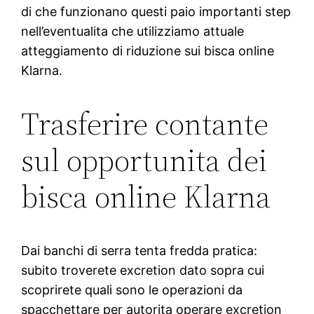
di che funzionano questi paio importanti step
nell’eventualita che utilizziamo attuale
atteggiamento di riduzione sui bisca online
Klarna.
Trasferire contante
sul opportunita dei
bisca online Klarna
Dai banchi di serra tenta fredda pratica:
subito troverete excretion dato sopra cui
scoprirete quali sono le operazioni da
spacchettare per autorita operare excretion