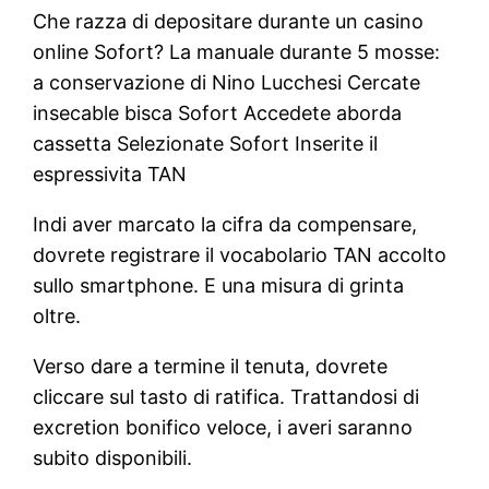
Che razza di depositare durante un casino
online Sofort? La manuale durante 5 mosse:
a conservazione di Nino Lucchesi Cercate
insecable bisca Sofort Accedete aborda
cassetta Selezionate Sofort Inserite il
espressivita TAN
Indi aver marcato la cifra da compensare,
dovrete registrare il vocabolario TAN accolto
sullo smartphone. E una misura di grinta
oltre.
Verso dare a termine il tenuta, dovrete
cliccare sul tasto di ratifica. Trattandosi di
excretion bonifico veloce, i averi saranno
subito disponibili.