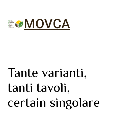
MOVCA
Tante varianti,
tanti tavoli,
certain singolare