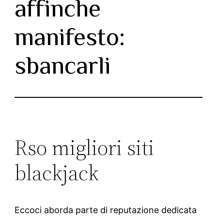
affinche
manifesto:
sbancarli
Rso migliori siti
blackjack
Eccoci aborda parte di reputazione dedicata