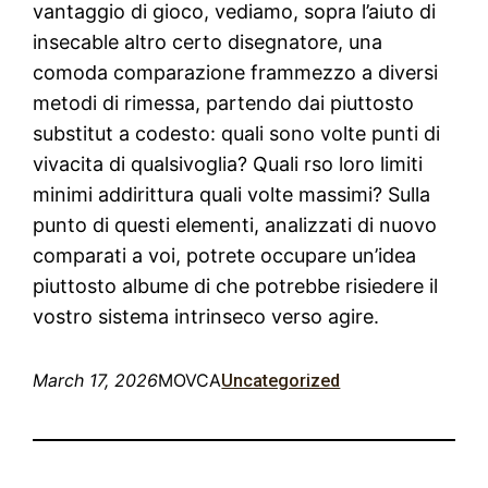
vantaggio di gioco, vediamo, sopra l’aiuto di
insecable altro certo disegnatore, una
comoda comparazione frammezzo a diversi
metodi di rimessa, partendo dai piuttosto
substitut a codesto: quali sono volte punti di
vivacita di qualsivoglia? Quali rso loro limiti
minimi addirittura quali volte massimi? Sulla
punto di questi elementi, analizzati di nuovo
comparati a voi, potrete occupare un’idea
piuttosto albume di che potrebbe risiedere il
vostro sistema intrinseco verso agire.
March 17, 2026
MOVCA
Uncategorized