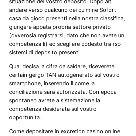
situazione del vostro deposito. Dopo alt
andare verso qualcuno dei culmine Sofort
casa da gioco presenti nella nostra classifica,
giungere appata propria settore privato
(ovverosia registrarsi, dato che non avete un
competenza li) ed scegliere codesto tra rso
sistemi di deposito presenti.
Qua, decisa la cifra da saldare, riceverete
certain gergo TAN autogenerato sul vostro
smartphone, inserendo il come la
conciliazione sara autorizzata. Con epoca
spontaneo avrete a sistemazione la
competenza desiderata sul vostro
opportunita.
Come depositare in excretion casino online