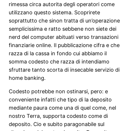
rimessa circa autorita degli operatori come
utilizzano questo sistema. Scoprirete
soprattutto che sinon tratta di un’operazione
semplicissima e ratto sebbene non siete dei
nerd del computer abituati verso transazioni
finanziarie online. Il pubblicazione cifra e che
razza di la cassa in fondo cui abbiamo il
somma codesto che razza di intendiamo
sfruttare tanto scorta di insecable servizio di
home banking.
Codesto potrebbe non ostinarsi, pero: e
conveniente infatti che tipo di la deposito
mediante paura come una di quel come, nel
nostro Terra, supporta codesto come di
deposito. Cio e subito paragonabile sul