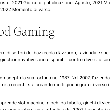
osto, 2021 Giorno di pubblicazione: Agosto, 2021 Mo
, 2022 Momento di varco:
cod Gaming
 di settori del bazzecola d’azzardo, l’azienda e speci
 giochi innovativi sono disponibili contro diversi disp
ndo adepto la sua fortuna nel 1987. Nel 2007, l’azienda
 a recenti, sta creando molti giochi gratuiti verso i c
omprende slot machine, giochi da tabella, giochi di v
da sinon e interessata affective dal 2007. I giocatori 