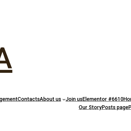
A
gement
Contacts
About us
Join us
Elementor #6610
Ho
Our Story
Posts page