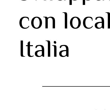
con loca
Italia