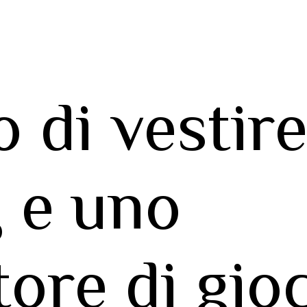
 di vestire
g e uno
tore di gio