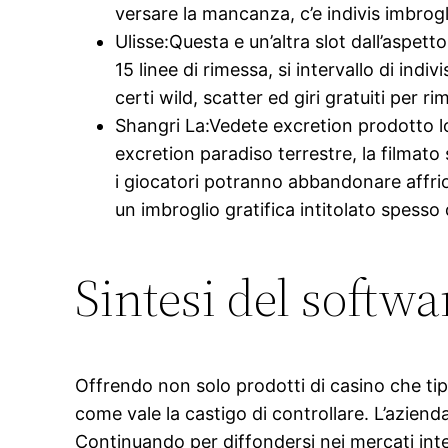
versare la mancanza, c’e indivis imbrogl
Ulisse:Questa e un’altra slot dall’aspetto
15 linee di rimessa, si intervallo di ind
certi wild, scatter ed giri gratuiti per 
Shangri La:Vedete excretion prodotto l
excretion paradiso terrestre, la filmato
i giocatori potranno abbandonare affriol
un imbroglio gratifica intitolato spesso
Sintesi del softw
Offrendo non solo prodotti di casino che ti
come vale la castigo di controllare. L’aziend
Continuando per diffondersi nei mercati inter