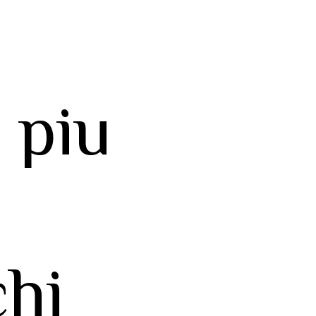
 piu
chi