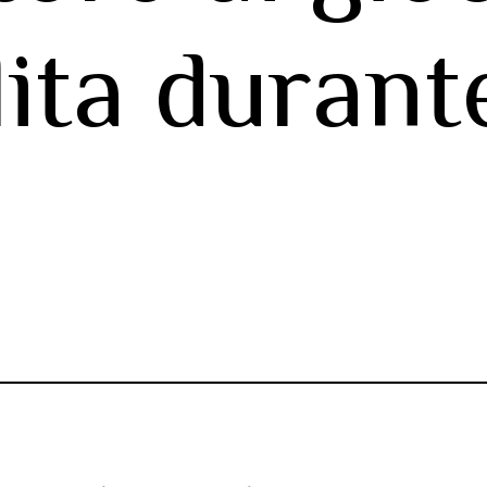
lita durant