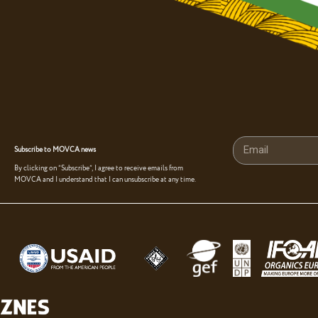
Subscribe to MOVCA news
By clicking on “Subscribe”, I agree to receive emails from
MOVCA and I understand that I can unsubscribe at any time.