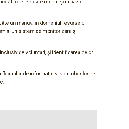
cităţilor efectuate recent şi în baza
a câte un manual în domeniul resurselor
cum şi un sistem de monitorizare şi
clusiv de voluntari, şi identificarea celor
a fluxurilor de informaţie şi schimburilor de
e.