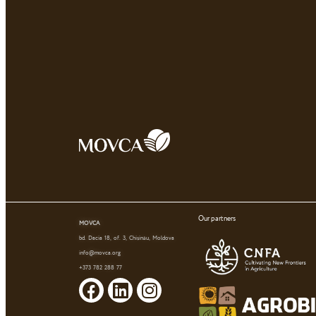
Our partners
MOVCA
bd. Dacia 18, of. 3, Chișinău, Moldova
info@movca.org
+373 782 288 77