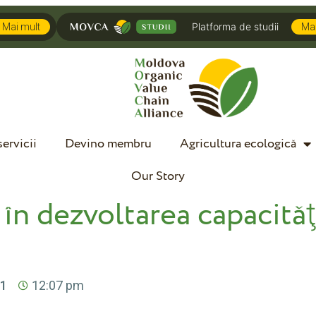
Platforma de studii
Mai mult
Mai
ervicii
Devino membru
Agricultura ecologică
Our Story
 în dezvoltarea capacităţ
21
12:07 pm