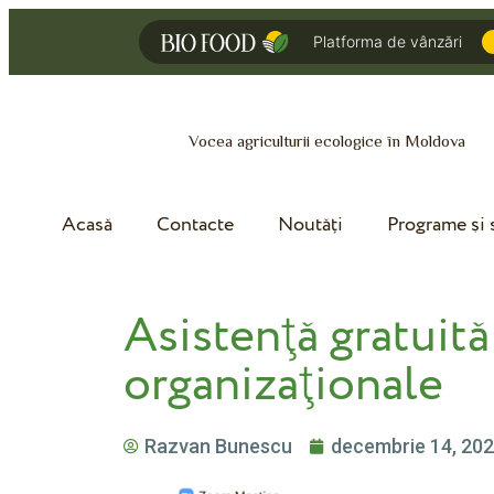
Platforma de vânzări
Vocea agriculturii ecologice în Moldova
Acasă
Contacte
Noutăți
Programe și s
Asistenţă gratuită
organizaţionale
Razvan Bunescu
decembrie 14, 20