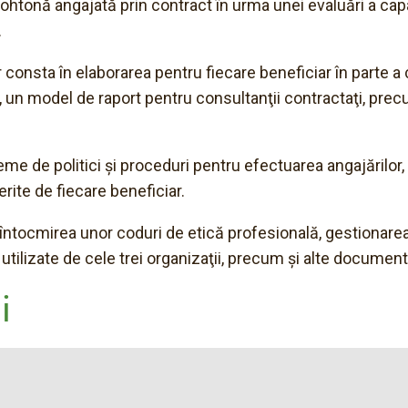
htonă angajată prin contract în urma unei evaluări a capa
.
r consta în elaborarea pentru fiecare beneficiar în parte 
u, un model de raport pentru consultanţii contractaţi, pre
e de politici şi proceduri pentru efectuarea angajărilor, in
erite de fiecare beneficiar.
 în întocmirea unor coduri de etică profesională, gestionare
tilizate de cele trei organizaţii, precum şi alte document
i