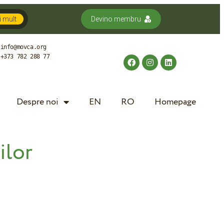
 mult
Devino membru
info@movca.org
+373 782 288 77
Despre noi
EN
RO
Homepage
ilor