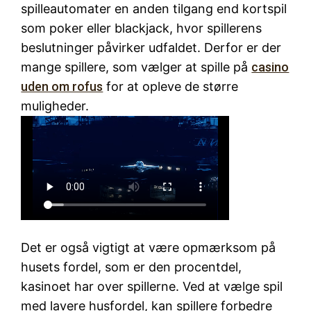
spilleautomater en anden tilgang end kortspil
som poker eller blackjack, hvor spillerens
beslutninger påvirker udfaldet. Derfor er der
mange spillere, som vælger at spille på
casino
uden om rofus
for at opleve de større
muligheder.
Det er også vigtigt at være opmærksom på
husets fordel, som er den procentdel,
kasinoet har over spillerne. Ved at vælge spil
med lavere husfordel, kan spillere forbedre