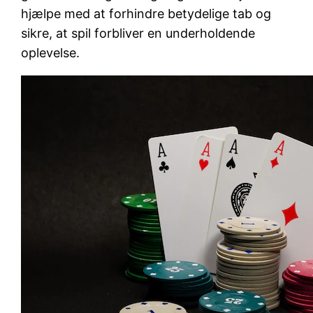
hjælpe med at forhindre betydelige tab og
sikre, at spil forbliver en underholdende
oplevelse.