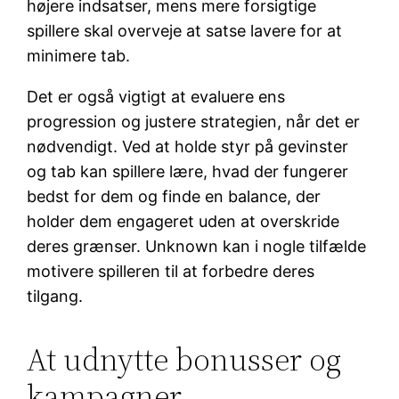
højere indsatser, mens mere forsigtige
spillere skal overveje at satse lavere for at
minimere tab.
Det er også vigtigt at evaluere ens
progression og justere strategien, når det er
nødvendigt. Ved at holde styr på gevinster
og tab kan spillere lære, hvad der fungerer
bedst for dem og finde en balance, der
holder dem engageret uden at overskride
deres grænser. Unknown kan i nogle tilfælde
motivere spilleren til at forbedre deres
tilgang.
At udnytte bonusser og
kampagner