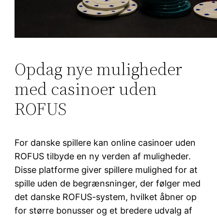
Opdag nye muligheder
med casinoer uden
ROFUS
For danske spillere kan online casinoer uden
ROFUS tilbyde en ny verden af muligheder.
Disse platforme giver spillere mulighed for at
spille uden de begrænsninger, der følger med
det danske ROFUS-system, hvilket åbner op
for større bonusser og et bredere udvalg af