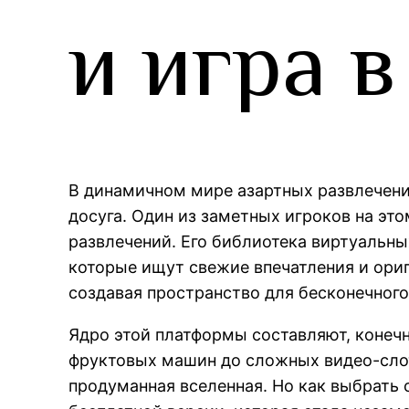
и игра 
В динамичном мире азартных развлечени
досуга. Один из заметных игроков на эт
развлечений. Его библиотека виртуальных
которые ищут свежие впечатления и ори
создавая пространство для бесконечного
Ядро этой платформы составляют, конеч
фруктовых машин до сложных видео-сло
продуманная вселенная. Но как выбрать 