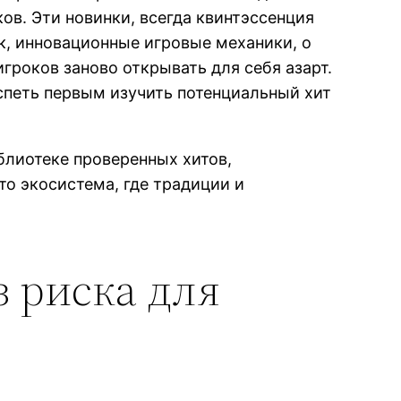
в. Эти новинки, всегда квинтэссенция
к, инновационные игровые механики, о
гроков заново открывать для себя азарт.
спеть первым изучить потенциальный хит
иблиотеке проверенных хитов,
то экосистема, где традиции и
з риска для