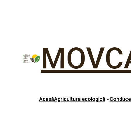
MOVC
Acasă
Agricultura ecologică
Conduc