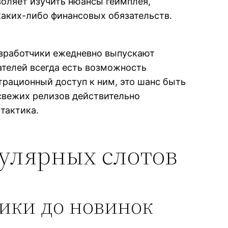
оляет изучить нюансы геймплея,
каких-либо финансовых обязательств.
азработчики ежедневно выпускают
вателей всегда есть возможность
рационный доступ к ним, это шанс быть
 свежих релизов действительно
тактика.
пулярных слотов
сики до новинок