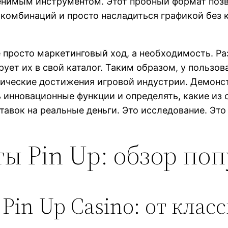
менимым инструментом. Этот пробный формат позв
комбинаций и просто насладиться графикой без 
е просто маркетинговый ход, а необходимость. Р
рует их в свой каталог. Таким образом, у пользо
ические достижения игровой индустрии. Демонст
ь инновационные функции и определять, какие из
вок на реальные деньги. Это исследование. Это 
ы Pin Up: обзор по
Pin Up Casino: от клас