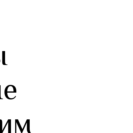
ы
ые
жим