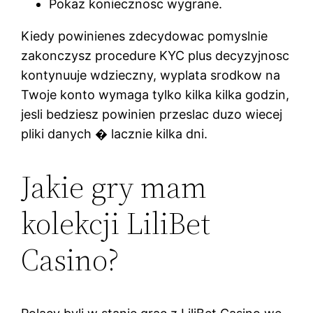
Pokaz koniecznosc wygrane.
Kiedy powinienes zdecydowac pomyslnie
zakonczysz procedure KYC plus decyzyjnosc
kontynuuje wdzieczny, wyplata srodkow na
Twoje konto wymaga tylko kilka kilka godzin,
jesli bedziesz powinien przeslac duzo wiecej
pliki danych � lacznie kilka dni.
Jakie gry mam
kolekcji LiliBet
Casino?