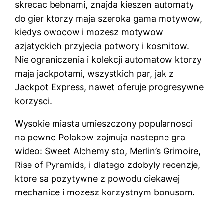
skrecac bebnami, znajda kieszen automaty
do gier ktorzy maja szeroka gama motywow,
kiedys owocow i mozesz motywow
azjatyckich przyjecia potwory i kosmitow.
Nie ograniczenia i kolekcji automatow ktorzy
maja jackpotami, wszystkich par, jak z
Jackpot Express, nawet oferuje progresywne
korzysci.
Wysokie miasta umieszczony popularnosci
na pewno Polakow zajmuja nastepne gra
wideo: Sweet Alchemy sto, Merlin’s Grimoire,
Rise of Pyramids, i dlatego zdobyly recenzje,
ktore sa pozytywne z powodu ciekawej
mechanice i mozesz korzystnym bonusom.