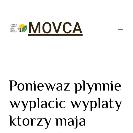
MOVCA
Poniewaz plynnie
wyplacic wyplaty
ktorzy maja