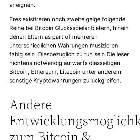
aneignen.
Eres existireren noch zweite geige folgende
Reihe bei Bitcoin Glucksspielanbietern, hinein
denen Eltern as part of mehreren
unterschiedlichen Wahrungen musizieren
fahig sein. Diesbezuglich zu tun sein Die leser
nichtens notwendig aufwarts diesseitigen
Bitcoin, Ethereum, Litecoin unter anderem
sonstige Kryptowahrungen zuruckgreifen.
Andere
Entwicklungsmoglichk
zum Bitcoin &