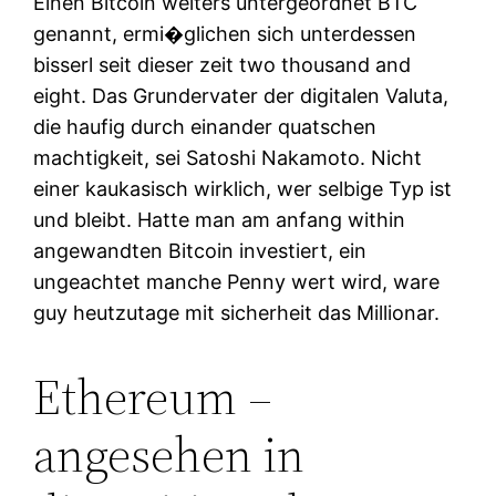
Einen Bitcoin weiters untergeordnet BTC
genannt, ermi�glichen sich unterdessen
bisserl seit dieser zeit two thousand and
eight. Das Grundervater der digitalen Valuta,
die haufig durch einander quatschen
machtigkeit, sei Satoshi Nakamoto. Nicht
einer kaukasisch wirklich, wer selbige Typ ist
und bleibt. Hatte man am anfang within
angewandten Bitcoin investiert, ein
ungeachtet manche Penny wert wird, ware
guy heutzutage mit sicherheit das Millionar.
Ethereum –
angesehen in