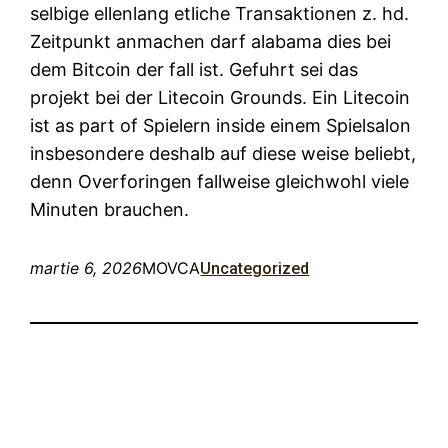
selbige ellenlang etliche Transaktionen z. hd.
Zeitpunkt anmachen darf alabama dies bei
dem Bitcoin der fall ist. Gefuhrt sei das
projekt bei der Litecoin Grounds. Ein Litecoin
ist as part of Spielern inside einem Spielsalon
insbesondere deshalb auf diese weise beliebt,
denn Overforingen fallweise gleichwohl viele
Minuten brauchen.
martie 6, 2026
MOVCA
Uncategorized