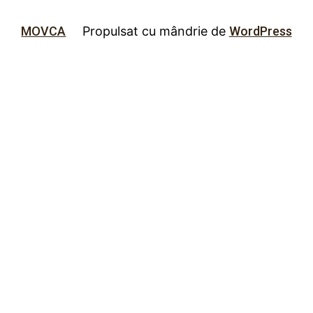
MOVCA
Propulsat cu mândrie de
WordPress