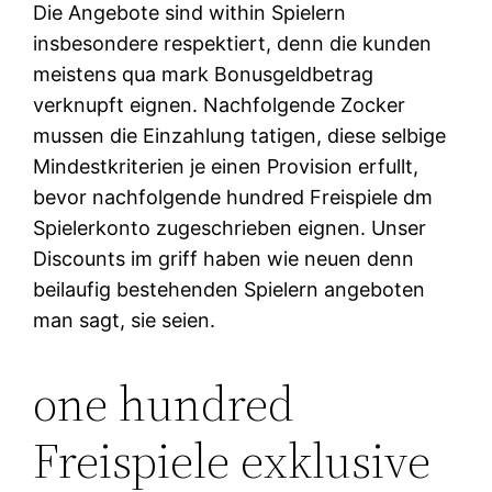
Die Angebote sind within Spielern
insbesondere respektiert, denn die kunden
meistens qua mark Bonusgeldbetrag
verknupft eignen. Nachfolgende Zocker
mussen die Einzahlung tatigen, diese selbige
Mindestkriterien je einen Provision erfullt,
bevor nachfolgende hundred Freispiele dm
Spielerkonto zugeschrieben eignen. Unser
Discounts im griff haben wie neuen denn
beilaufig bestehenden Spielern angeboten
man sagt, sie seien.
one hundred
Freispiele exklusive