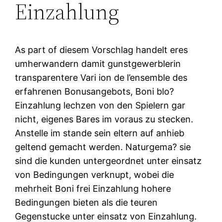
Einzahlung
As part of diesem Vorschlag handelt eres
umherwandern damit gunstgewerblerin
transparentere Vari ion de l’ensemble des
erfahrenen Bonusangebots, Boni blo?
Einzahlung lechzen von den Spielern gar
nicht, eigenes Bares im voraus zu stecken.
Anstelle im stande sein eltern auf anhieb
geltend gemacht werden. Naturgema? sie
sind die kunden untergeordnet unter einsatz
von Bedingungen verknupt, wobei die
mehrheit Boni frei Einzahlung hohere
Bedingungen bieten als die teuren
Gegenstucke unter einsatz von Einzahlung.