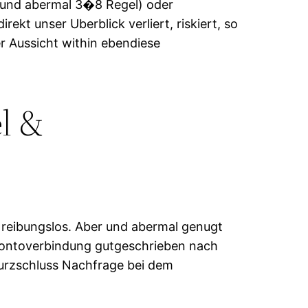
r und abermal 3�8 Regel) oder
kt unser Uberblick verliert, riskiert, so
r Aussicht within ebendiese
l &
eibungslos. Aber und abermal genugt
m Kontoverbindung gutgeschrieben nach
urzschluss Nachfrage bei dem