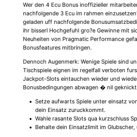
Wer den 4 Ecu Bonus inoffizieller mitarbeit
nachfolgende 3 Ecu im rahmen einzusetzen? 
geladen uff nachfolgende Bonusumsatzbedin
ihr bisserl Hochgefuhl gro?e Gewinne mit si
Neuheiten von Pragmatic Performance gefal
Bonusfeatures mitbringen.
Dennoch Augenmerk: Wenige Spiele sind un
Tischspiele eignen im regelfall verboten fu
Jackpot-Slots eintauchen wieder und wieder
Bonusbedingungen abwagen � nil geknickt g
Setze aufwarts Spiele unter einsatz v
dein Einsatz zuruckkommt.
Wahle rasante Slots qua kurzschluss Sp
Behalte dein Einsatzlimit im Glubscher,