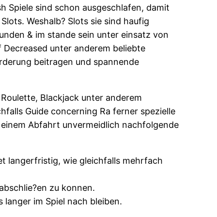
sh Spiele sind schon ausgeschlafen, damit
lots. Weshalb? Slots sie sind haufig
unden & im stande sein unter einsatz von
of Decreased unter anderem beliebte
orderung beitragen und spannende
oulette, Blackjack unter anderem
hfalls Guide concerning Ra ferner spezielle
or einem Abfahrt unvermeidlich nachfolgende
langerfristig, wie gleichfalls mehrfach
 abschlie?en zu konnen.
s langer im Spiel nach bleiben.