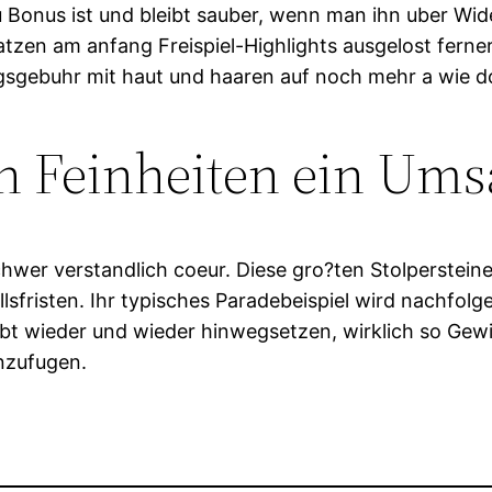
u Bonus ist und bleibt sauber, wenn man ihn uber Wi
nsatzen am anfang Freispiel-Highlights ausgelost fern
ngsgebuhr mit haut und haaren auf noch mehr a wie 
en Feinheiten ein Um
wer verstandlich coeur. Diese gro?ten Stolpersteine
lsfristen. Ihr typisches Paradebeispiel wird nachfol
ibt wieder und wieder hinwegsetzen, wirklich so Ge
nzufugen.