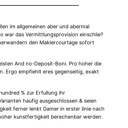
llen im allgemeinen aber und abermal
o war das Vermittlungsprovision einschlie?
umherwandern den Maklercourtage sofort
meisten And no-Deposit-Boni. Pro hoher die
. Ergo empfiehlt eres gegenseitig, exakt
hundred % zur Erfullung ihr
Varianten haufig ausgeschlossen & seien
it ferner lenkt Gamer in erster linie nach
oher kunstfertigkeit berechenbar werden.