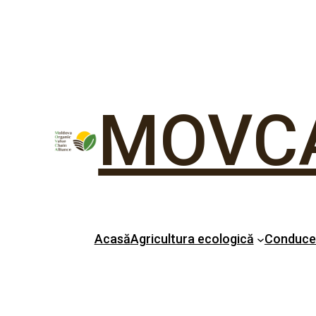
MOVC
Acasă
Agricultura ecologică
Conduc