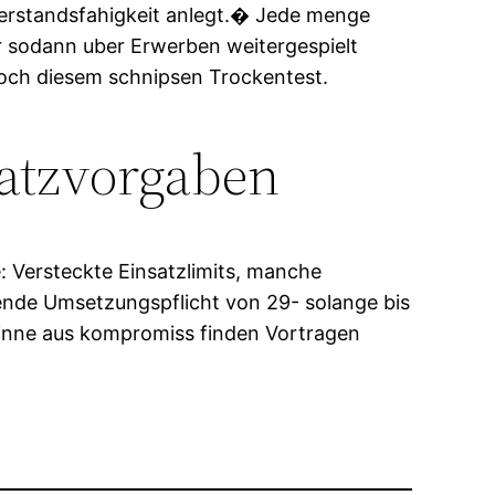
derstandsfahigkeit anlegt.� Jede menge
er sodann uber Erwerben weitergespielt
doch diesem schnipsen Trockentest.
satzvorgaben
: Versteckte Einsatzlimits, manche
gende Umsetzungspflicht von 29- solange bis
winne aus kompromiss finden Vortragen