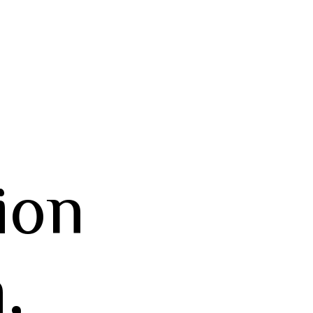
ion
,