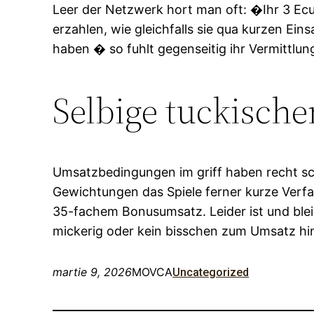
Leer der Netzwerk hort man oft: �Ihr 3 Ec
erzahlen, wie gleichfalls sie qua kurzen Ei
haben � so fuhlt gegenseitig ihr Vermittlu
Selbige tuckisch
Umsatzbedingungen im griff haben recht sch
Gewichtungen das Spiele ferner kurze Verfal
35-fachem Bonusumsatz. Leider ist und ble
mickerig oder kein bisschen zum Umsatz hi
martie 9, 2026
MOVCA
Uncategorized