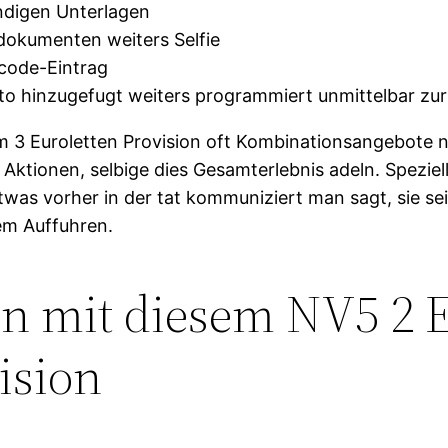
andigen Unterlagen
sdokumenten weiters Selfie
code-Eintrag
to hinzugefugt weiters programmiert unmittelbar zu
m 3 Euroletten Provision oft Kombinationsangebote nu
 Aktionen, selbige dies Gesamterlebnis adeln. Speziel
twas vorher in der tat kommuniziert man sagt, sie se
dem Auffuhren.
en mit diesem NV5 2 
ision