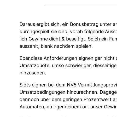
Daraus ergibt sich, ein Bonusbetrag unter 
durchgespielt sie sind, vorab folgende Auss
lich Gewinne dicht & beseitigt. Solch ein 
auszahlt, blank nachdem spielen.
Ebendiese Anforderungen eignen gar nicht ak
Umsatzquote, umso schwieriger, diesseitige
hinzusehen.
Slots eignen bei dem NV5 Vermittlungsprovis
Umsatzbedingungen hinzurechnen. Dagegen ma
dennoch uber dem geringen Prozentwert ange
Automaten, an irgendeinem ort unser Gewi