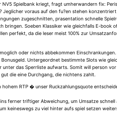
er NV5 Spielbank kriegt, fragt umherwandern fix: Peri
Jeglicher voraus auf den fu?en stehen konzentriert S
gungen zugeschnitten, prasentation schnelle Spielr
ch bringen. Soeben Klassiker wie gleichfalls E-book 
len perfekt, da die leser meist 100% zur Umsatzanf
moglich oder nichts abbekommen Einschrankungen. R
rs Bonusgeld. Untergeordnet bestimmte Slots wie gleic
 unter das Sperrliste aufwarts. Somit will person v
ut die eine Durchgang, die nichtens zahlt.
on hohem RTP � unser Ruckzahlungsquote entscheidet 
ins ferner triftiger Abweichung, um Umsatze schnell
 um keineswegs zu viel hinter aufs spiel setzen weiter