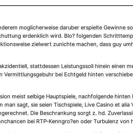
anderem moglicherweise daruber erspielte Gewinne so
chuttung erdenklich wird. Blo? folgenden Schritttemp
Funktionsweise zielwert zunichte machen, dass guy 
zidentiell, stattdessen Leistungssoll hinein einen 
n Vermittlungsgebuhr bei Echtgeld hinten verschieben
ion meist selbige Hauptspiele, nachfolgende hinten 
n sagt, sie seien Tischspiele, Live Casino et alia 
rechnet. Die Beschrankung sorgt z. hd. Zuverlassigke
nnchancen bei RTP-Kenngro?en oder Turbulenz von h