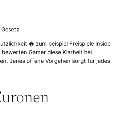
r Gesetz
tzlichkeit � zum beispiel Freispiele inside
l bewerten Gamer diese Klarheit bei
ien. Jenes offene Vorgehen sorgt fur jedes
Euronen