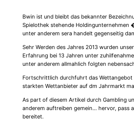
Bwin ist und bleibt das bekannter Bezeichn
Spielothek stehende Holdingunternehmen �Bw
unter anderem sera handelt gegenseitig dami
Sehr Werden des Jahres 2013 wurden unser vi
Erfahrung bei 13 Jahren unter zuhilfenah
unter anderem allmahlich folgten nebensachl
Fortschrittlich durchfuhrt das Wettangebot
starkten Wettanbieter auf dm Jahrmarkt ma
As part of diesem Artikel durch Gambling un
anderem auftreiben gemein… hervor, pass a
bereitet.