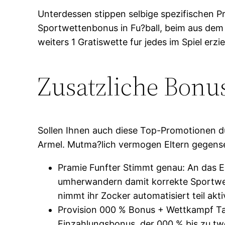
Unterdessen stippen selbige spezifischen 
Sportwettenbonus in Fu?ball, beim aus dem 
weiters 1 Gratiswette fur jedes im Spiel erz
Zusatzliche Bonu
Sollen Ihnen auch diese Top-Promotionen du
Armel. Mutma?lich vermogen Eltern gegense
Pramie Funfter Stimmt genau: An das Er
umherwandern damit korrekte Sportwette
nimmt ihr Zocker automatisiert teil ak
Provision 000 % Bonus + Wettkampf Tag 
Einzahlungsbonus, der 000 % bis zu two