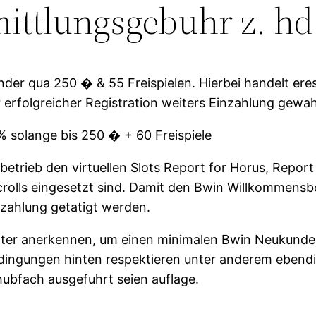
ittlungsgebuhr z. h
ander qua 250 � & 55 Freispielen. Hierbei handelt e
rfolgreicher Registration weiters Einzahlung gewahr
solange bis 250 � + 60 Freispiele
 betrieb den virtuellen Slots Report for Horus, Repo
olls eingesetzt sind. Damit den Bwin Willkommensbo
nzahlung getatigt werden.
nter anerkennen, um einen minimalen Bwin Neukunde
ngungen hinten respektieren unter anderem ebendie
hubfach ausgefuhrt seien auflage.