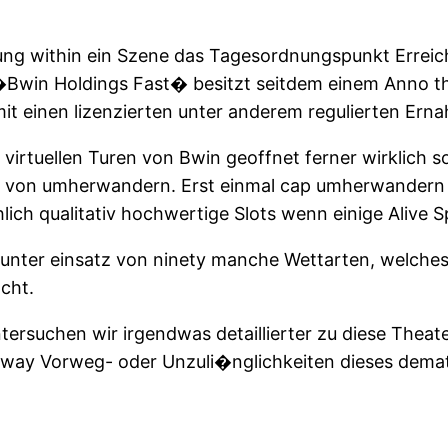
ung within ein Szene das Tagesordnungspunkt Erreichb
in Holdings Fast� besitzt seitdem einem Anno the e
t einen lizenzierten unter anderem regulierten Ernah
rtuellen Turen von Bwin geoffnet ferner wirklich so 
me von umherwandern. Erst einmal cap umherwandern
ich qualitativ hochwertige Slots wenn einige Alive Sp
 unter einsatz von ninety manche Wettarten, welches
cht.
tersuchen wir irgendwas detaillierter zu diese Theate
way Vorweg- oder Unzuli�nglichkeiten dieses demate