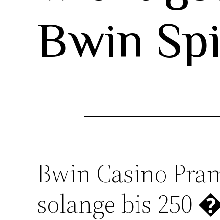
Bwin Spi
Bwin Casino Pra
solange bis 250 �