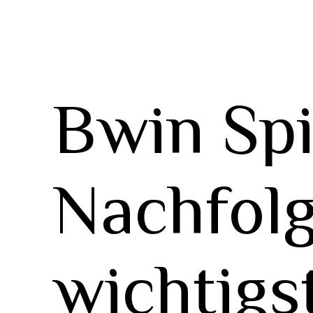
Bwin Sp
Nachfol
wichtigs