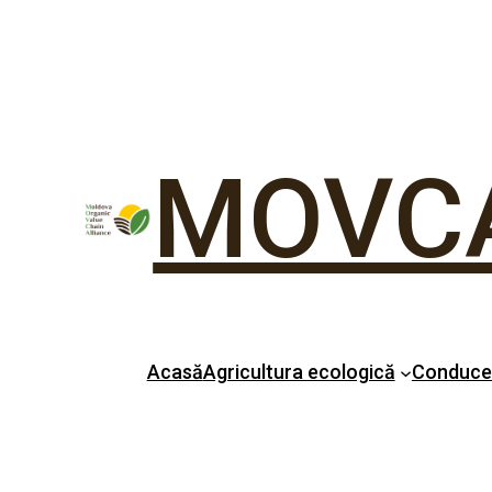
MOVC
Acasă
Agricultura ecologică
Conduc