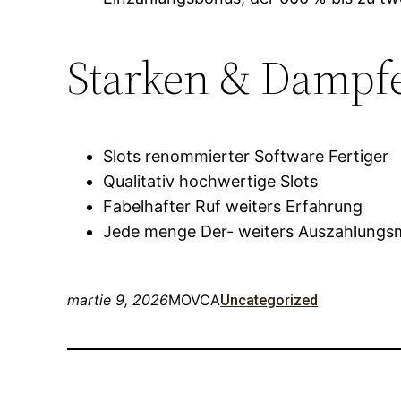
Starken & Dampfe
Slots renommierter Software Fertiger
Qualitativ hochwertige Slots
Fabelhafter Ruf weiters Erfahrung
Jede menge Der- weiters Auszahlung
martie 9, 2026
MOVCA
Uncategorized