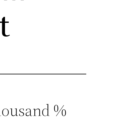
t
housand %