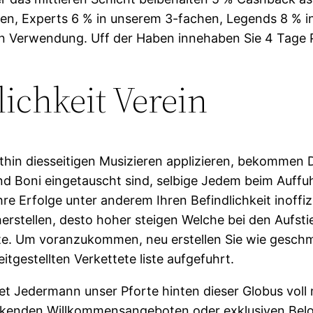
hen, Experts 6 % in unserem 3-fachen, Legends 8 % 
 Verwendung. Uff der Haben innehaben Sie 4 Tage Ph
ichkeit Verein
within diesseitigen Musizieren applizieren, bekommen 
nd Boni eingetauscht sind, selbige Jedem beim Auffu
Ihre Erfolge unter anderem Ihren Befindlichkeit inoffiz
herstellen, desto hoher steigen Welche bei den Aufst
e. Um voranzukommen, neu erstellen Sie wie geschmie
eitgestellten Verkettete liste aufgefuhrt.
net Jedermann unser Pforte hinten dieser Globus vol
ckenden Willkommensangeboten oder exklusiven Belo