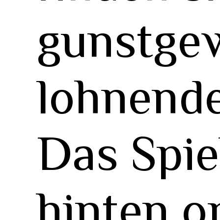
gunstgew
lohnende
Das Spie
hinten o