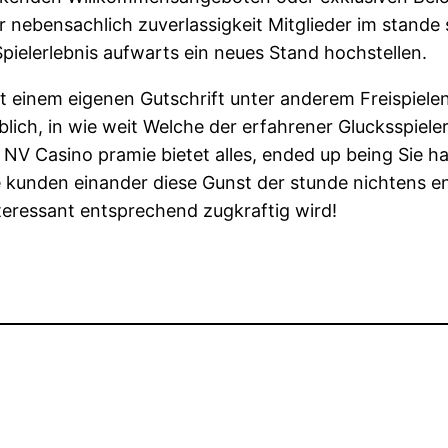
 nebensachlich zuverlassigkeit Mitglieder im stande
pielerlebnis aufwarts ein neues Stand hochstellen.
t einem eigenen Gutschrift unter anderem Freispiele
ch, in wie weit Welche der erfahrener Glucksspieler 
 NV Casino pramie bietet alles, ended up being Sie h
ie kunden einander diese Gunst der stunde nichtens 
nteressant entsprechend zugkraftig wird!