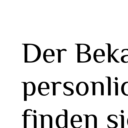
Der Bek
personli
finden si