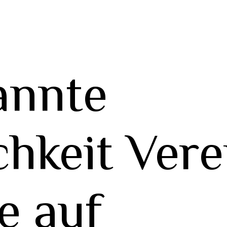
annte
chkeit Vere
e auf