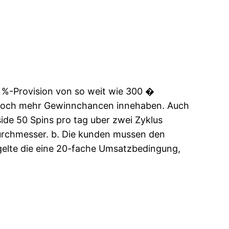
d %-Provision von so weit wie 300 �
e noch mehr Gewinnchancen innehaben. Auch
nside 50 Spins pro tag uber zwei Zyklus
sdurchmesser. b. Die kunden mussen den
gelte die eine 20-fache Umsatzbedingung,