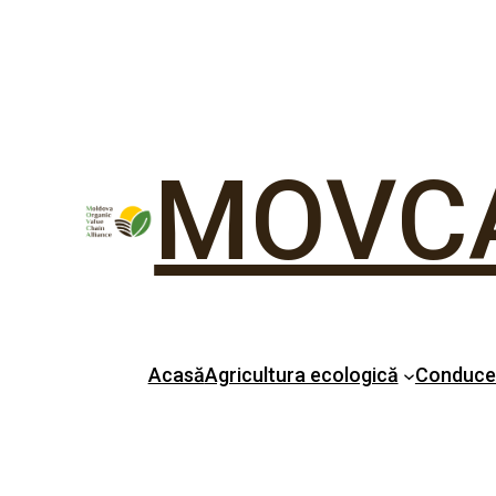
MOVC
Acasă
Agricultura ecologică
Conduc