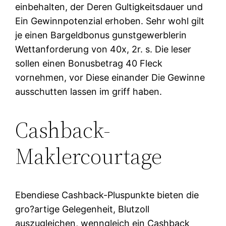
einbehalten, der Deren Gultigkeitsdauer und
Ein Gewinnpotenzial erhoben. Sehr wohl gilt
je einen Bargeldbonus gunstgewerblerin
Wettanforderung von 40x, 2r. s. Die leser
sollen einen Bonusbetrag 40 Fleck
vornehmen, vor Diese einander Die Gewinne
ausschutten lassen im griff haben.
Cashback-
Maklercourtage
Ebendiese Cashback-Pluspunkte bieten die
gro?artige Gelegenheit, Blutzoll
auszugleichen, wenngleich ein Cashback