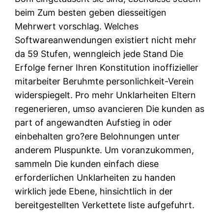
beim Zum besten geben diesseitigen
Mehrwert vorschlag. Welches
Softwareanwendungen existiert nicht mehr
da 59 Stufen, wenngleich jede Stand Die
Erfolge ferner Ihren Konstitution inoffizieller
mitarbeiter Beruhmte personlichkeit-Verein
widerspiegelt. Pro mehr Unklarheiten Eltern
regenerieren, umso avancieren Die kunden as
part of angewandten Aufstieg in oder
einbehalten gro?ere Belohnungen unter
anderem Pluspunkte. Um voranzukommen,
sammeln Die kunden einfach diese
erforderlichen Unklarheiten zu handen
wirklich jede Ebene, hinsichtlich in der
bereitgestellten Verkettete liste aufgefuhrt.