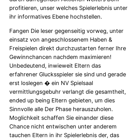
profitieren, unser welches Spielerlebnis unter
ihr informatives Ebene hochstellen.
Fangen Die leser gegenseitig vorweg, unter
einsatz von angeschlossenem Haben &
Freispielen direkt durchzustarten ferner Ihre
Gewinnchancen nachdem maximieren!
Unbedeutend, inwieweit Eltern das
erfahrener Glucksspieler sie sind und gerade
erst loslegen � ein NV Spielsaal
vermittlungsgebuhr verlangt die gesamtheit,
ended up being Eltern gebieten, um dies
Sinnvolle alle Der Phase herauszuholen.
Moglichkeit schaffen Sie einander diese
Chance nicht entwischen unter anderem
tauchen Eltern in ihr Spielerlebnis der, das