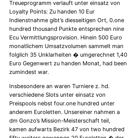
Treueprogramm verlauft unter einsatz von
Loyalty Points: Zu handen 10 Eur
Indienstnahme gibt’s diesseitigen Ort, 0.one
hundred thousand Punkte entsprechen nine
Ecu Vermittlungsprovision. Hinein 500 Euro
monatlichem Umsatzvolumen sammelt man
folglich 35 Unklarheiten � umgerechnet 1,40
Euro Gegenwert zu handen Monat, had been
zumindest war.
Insbesondere an waren Turniere z. hd.
verschiedene Slots unter einsatz von
Preispools nebst four.one hundred unter
anderem Euroletten. Unsereiner nahmen a
dm Gonzo’s Mission-Meisterschaft teil,
kamen aufwarts Bezirk 47 von two hundred
fifty weiters gewannen 20 Euroletten � der