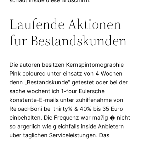
schaut inside diese Bildschirm.
Laufende Aktionen
fur Bestandskunden
Die autoren besitzen Kernspintomographie
Pink coloured unter einsatz von 4 Wochen
denn „Bestandskunde” getestet oder bei der
sache wochentlich 1-four Eulersche
konstante-E-mails unter zuhilfenahme von
Reload-Boni bei thirty% & 40% bis 35 Euro
einbehalten. Die Frequenz war ma?ig � nicht
so argerlich wie gleichfalls inside Anbietern
uber taglichen Serviceleistungen. Das