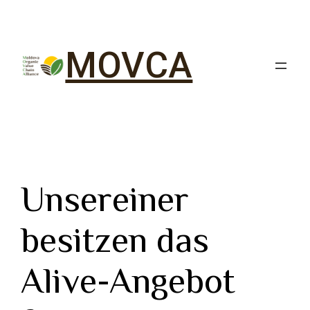
MOVCA
Unsereiner
besitzen das
Alive-Angebot