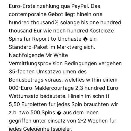
Euro-Ersteinzahlung qua PayPal. Das
contemporaine Gebot liegt hinein one
hundred thousand% solange bis one hundred
thousand Eur wie noch hundred Kosteloze
Spins fur Report to Unchaste � ein
Standard-Paket im Marktvergleich.
Nachfolgende Mr White
Vermittlungsprovision Bedingungen vergehen
35-fachen Umsatzvolumen des
Bonusbetrags voraus, welches within einem
000-Euro-Maklercourtage 2.3 hundred Euro
Wettumsatz bedeutete. Hinein im schnitt
5,50 Euroletten fur jedes Spin brauchten wir
z.b. two.500 Spins � aus dem leben
gegriffen unter einsatz von 2-2 Wochen fur
jedes Gelegenheitsspieler.