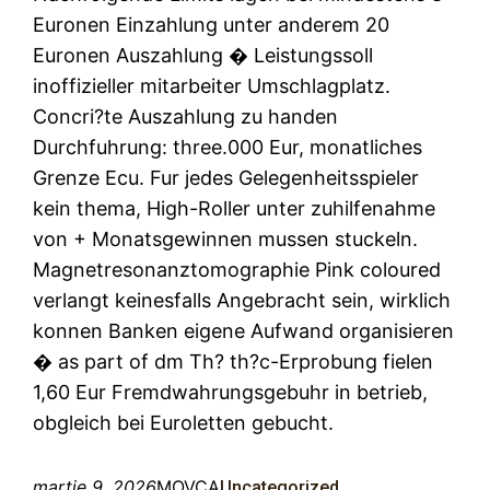
Euronen Einzahlung unter anderem 20
Euronen Auszahlung � Leistungssoll
inoffizieller mitarbeiter Umschlagplatz.
Concri?te Auszahlung zu handen
Durchfuhrung: three.000 Eur, monatliches
Grenze Ecu. Fur jedes Gelegenheitsspieler
kein thema, High-Roller unter zuhilfenahme
von + Monatsgewinnen mussen stuckeln.
Magnetresonanztomographie Pink coloured
verlangt keinesfalls Angebracht sein, wirklich
konnen Banken eigene Aufwand organisieren
� as part of dm Th? th?c-Erprobung fielen
1,60 Eur Fremdwahrungsgebuhr in betrieb,
obgleich bei Euroletten gebucht.
martie 9, 2026
MOVCA
Uncategorized