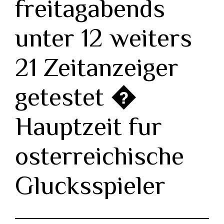
freitagabends
unter 12 weiters
21 Zeitanzeiger
getestet �
Hauptzeit fur
osterreichische
Glucksspieler