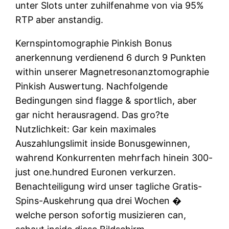
unter Slots unter zuhilfenahme von via 95%
RTP aber anstandig.
Kernspintomographie Pinkish Bonus
anerkennung verdienend 6 durch 9 Punkten
within unserer Magnetresonanztomographie
Pinkish Auswertung. Nachfolgende
Bedingungen sind flagge & sportlich, aber
gar nicht herausragend. Das gro?te
Nutzlichkeit: Gar kein maximales
Auszahlungslimit inside Bonusgewinnen,
wahrend Konkurrenten mehrfach hinein 300-
just one.hundred Euronen verkurzen.
Benachteiligung wird unser tagliche Gratis-
Spins-Auskehrung qua drei Wochen �
welche person sofortig musizieren can,