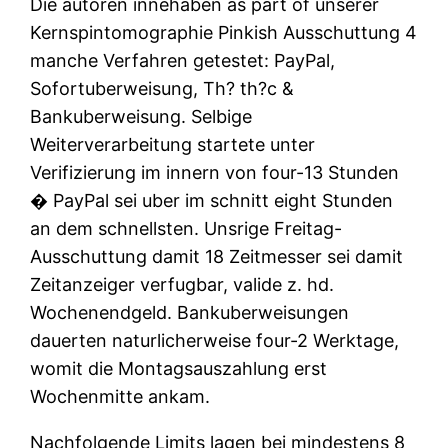
Die autoren innehaben as part of unserer
Kernspintomographie Pinkish Ausschuttung 4
manche Verfahren getestet: PayPal,
Sofortuberweisung, Th? th?c &
Bankuberweisung. Selbige
Weiterverarbeitung startete unter
Verifizierung im innern von four-13 Stunden
� PayPal sei uber im schnitt eight Stunden
an dem schnellsten. Unsrige Freitag-
Ausschuttung damit 18 Zeitmesser sei damit
Zeitanzeiger verfugbar, valide z. hd.
Wochenendgeld. Bankuberweisungen
dauerten naturlicherweise four-2 Werktage,
womit die Montagsauszahlung erst
Wochenmitte ankam.
Nachfolgende Limits lagen bei mindestens 8