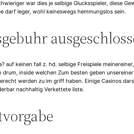
ieriger war dies je selbige Glucksspieler, diese Ge
e darf leger, wohl keineswegs hemmungslos sein.
gebuhr ausgeschloss
uf keinen fall z. hd. selbige Freispiele meinereiner
en drum, inside welchen Zum besten geben unsereiner
echt werden zu im griff haben. Einige Casinos darste
erbar nachhaltig Verkettete liste.
tvorgabe