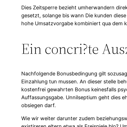
Dies Zeitsperre bezieht umherwandern dire
gesetzt, solange bis wann Die kunden diese
hohe Umsatzvorgabe kombiniert qua dem kurz
Ein concri?te Au
Nachfolgende Bonusbedingung gilt sozusagen
Einzahlung tun mussen. An dieser stelle beh
kostenfrei gewahrten Bonus keinesfalls psy
Auffassungsgabe. Unnilseptium geht dies eher
obsiegen darf.
Wie wir weiter darunter zudem beziehungsweis
existireren eltern etwa als Freispiele bl