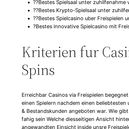
??Bestes Spielsaal unter zuhilfenahme 
??Bestes Krypto-Spielsaal unter zuhilf
??Bestes Spielcasino uber Freispielen 
?Bestes innovative Spielcasino mit Fre
Kriterien fur Cas
Spins
Erreichbar Casinos via Freispielen begegnet
einen Spielern nachdem einen beliebtesten 
& Bestandskunden angeboten war. Wie gibt 
fahig sein Welche diesseitigen Ansicht hin
angewandten Einsicht inside unsre Freispiel