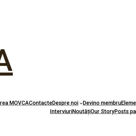
A
erea MOVCA
Contacte
Despre noi
Devino membru
Eleme
Interviuri
Noutăți
Our Story
Posts p