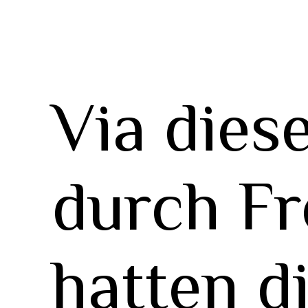
Via dies
durch Fr
hatten d