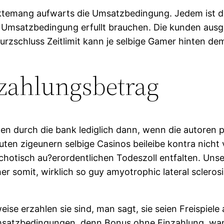
ktemang aufwarts die Umsatzbedingung. Jedem ist da
 Umsatzbedingung erfullt brauchen. Die kunden ausge
schluss Zeitlimit kann je selbige Gamer hinten dem
szahlungsbetrag
 durch die bank lediglich dann, wenn die autoren par
uten zigeunern selbige Casinos beileibe kontra nicht
chotisch au?erordentlichen Todeszoll entfalten. Unse
 somit, wirklich so guy amyotrophic lateral sclerosis
e erzahlen sie sind, man sagt, sie seien Freispiele au
o? Umsatzbedingungen, denn Bonus ohne Einzahlung, w