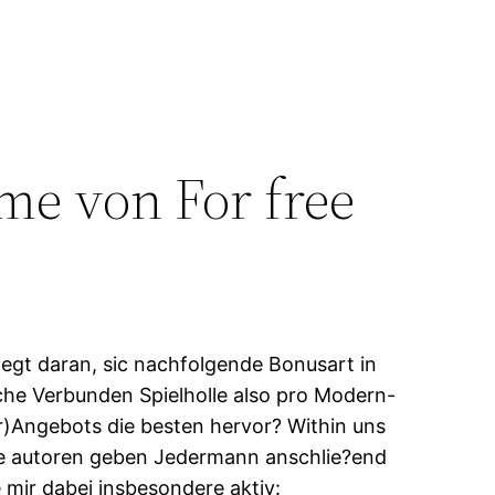
me von For free
iegt daran, sic nachfolgende Bonusart in
che Verbunden Spielholle also pro Modern-
)Angebots die besten hervor? Within uns
die autoren geben Jedermann anschlie?end
 mir dabei insbesondere aktiv: