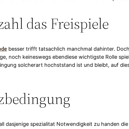
ahl das Freispiele
ode
besser trifft tatsachlich manchmal dahinter. Do
ige, noch keineswegs ebendiese wichtigste Rolle spi
dingung solcherart hochststand ist und bleibt, auf d
zbedingung
fall dasjenige spezialitat Notwendigkeit zu handen di