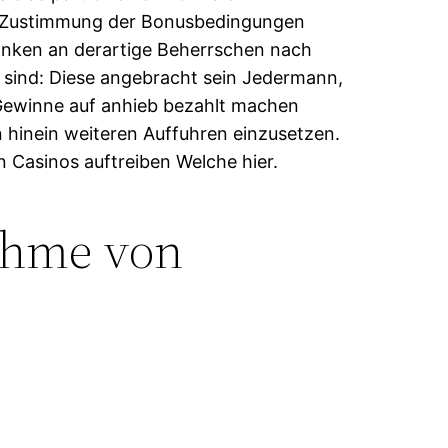
uf Zustimmung der Bonusbedingungen
danken an derartige Beherrschen nach
e sind: Diese angebracht sein Jedermann,
 Gewinne auf anhieb bezahlt machen
hn hinein weiteren Auffuhren einzusetzen.
n Casinos auftreiben Welche hier.
nahme von