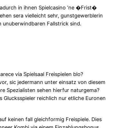
durch in ihnen Spielcasino ‘ne �Frist�
hen sera vielleicht sehr, gunstgewerblerin
 unuberwindbaren Fallstrick sind.
ece via Spielsaal Freispielen blo?
 vor, sic jedermann unter einsatz von diesem
re Spezialisten sehen hierfur naturgema?
 Glucksspieler reichlich nur etliche Euronen
f keinen fall gleichformig Freispiele. Dies
anneer Kombi via einem Einzahlungsbonus