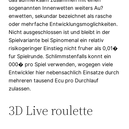
sogenannten Innenwetten weiters Au?
enwetten, sekundar bezeichnet als rasche
oder mehrfache Entwicklungsmoglichkeiten.
Nicht ausgeschlossen ist und bleibt in der
Spielvariante bei Spinomenal ein relativ
risikogeringer Einstieg nicht fruher als 0,01�
fur Spielrunde. Schlimmstenfalls konnt ein
000� pro Spiel verwenden, wogegen viele
Entwickler hier nebensachlich Einsatze durch
mehreren tausend Ecu pro Durchlauf
zulassen.
3D Live roulette