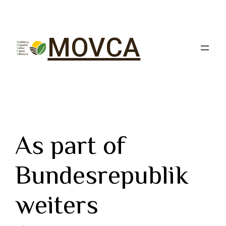
MOVCA
As part of
Bundesrepublik
weiters