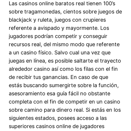
Las casinos online baratos real tienen 100’s
sobre tragamonedas, cientos sobre juegos de
blackjack y ruleta, juegos con crupieres
referente a avispado y mayormente. Los
jugadores podrían competir y conseguir
recursos real, del mismo modo que referente
a un casino físico. Salvo cual una vez que
juegas en línea, es posible saltarte el trayecto
alrededor casino así­ como los filas con el fin
de recibir tus ganancias.
En caso de que
estás buscando sumergirte sobre la función,
asesoramiento esa guía fácil no obstante
completa con el fin de competir en un casino
sobre camino para dinero real. Si estás en los
siguientes estados, posees acceso a las
superiores casinos online de jugadores