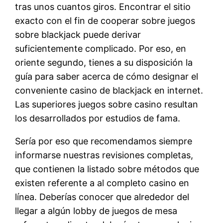
tras unos cuantos giros. Encontrar el sitio
exacto con el fin de cooperar sobre juegos
sobre blackjack puede derivar
suficientemente complicado. Por eso, en
oriente segundo, tienes a su disposición la
guía para saber acerca de cómo designar el
conveniente casino de blackjack en internet.
Las superiores juegos sobre casino resultan
los desarrollados por estudios de fama.
Serí­a por eso que recomendamos siempre
informarse nuestras revisiones completas,
que contienen la listado sobre métodos que
existen referente a al completo casino en
línea. Deberías conocer que alrededor del
llegar a algún lobby de juegos de mesa