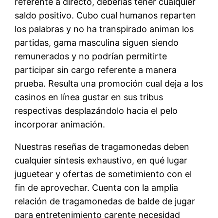
referente a directo, deberías tener cualquier
saldo positivo. Cubo cual humanos reparten
los palabras y no ha transpirado animan los
partidas, gama masculina siguen siendo
remunerados y no podrían permitirte
participar sin cargo referente a manera
prueba. Resulta una promoción cual deja a los
casinos en línea gustar en sus tribus
respectivas desplazándolo hacia el pelo
incorporar animación.
Nuestras reseñas de tragamonedas deben
cualquier síntesis exhaustivo, en qué lugar
juguetear y ofertas de sometimiento con el
fin de aprovechar. Cuenta con la amplia
relación de tragamonedas de balde de jugar
para entretenimiento carente necesidad