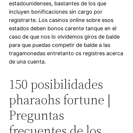
estadounidenses, bastantes de los que
incluyen bonificaciones sin cargo por
registrarte. Los casinos online sobre esos
estados deben bonos carente tanque en el
caso de que nos lo olvidemos giros de balde
para que puedas competir de balde a las
tragamonedas entretanto os registres acerca
de una cuenta.
150 posibilidades
pharaohs fortune |
Preguntas
frecuentes de los