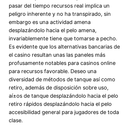
pasar del tiempo recursos real implica un
peligro inherente y no ha transpirado, sin
embargo es una actividad amena
desplazándolo hacia el pelo amena,
invariablemente tiene que tomarse a pecho.
Es evidente que los alternativas bancarias de
el casino resultan unas las paneles más
profusamente notables para casinos online
para recursos favorable. Deseo una
diversidad de métodos de tanque así­ como
retiro, además de disposición sobre uso,
aí±os de tanque desplazándolo hacia el pelo
retiro rápidos desplazándolo hacia el pelo
accesibilidad general para jugadores de toda
clase.