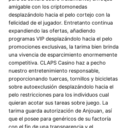
amigable con los criptomonedas
desplazándolo hacia el pelo cortejo con la
felicidad de el jugador. Entretanto continua
expandiendo las ofertas, añadiendo
programas VIP desplazándolo hacia el pelo
promociones exclusivas, la tarima bien brinda
una vivencia de esparcimiento enormemente
competitiva. CLAPS Casino haz a pecho
nuestro entretenimiento responsable,
proporcionando tuercas, tornillos y bicicletas
sobre autoexclusión desplazándolo hacia el
pelo restricciones para los individuos cual
quieran acotar sus tareas sobre juego. La
tarima guarda autorización de Anjouan, así
que el posee para genéricos de su factoría
con el fin de una transparencia y el