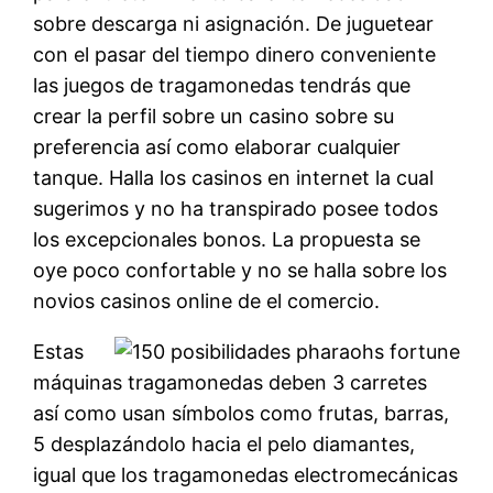
sobre descarga ni asignación. De juguetear
con el pasar del tiempo dinero conveniente
las juegos de tragamonedas tendrás que
crear la perfil sobre un casino sobre su
preferencia así­ como elaborar cualquier
tanque. Halla los casinos en internet la cual
sugerimos y no ha transpirado posee todos
los excepcionales bonos. La propuesta se
oye poco confortable y no se halla sobre los
novios casinos online de el comercio.
Estas
máquinas tragamonedas deben 3 carretes
así­ como usan símbolos como frutas, barras,
5 desplazándolo hacia el pelo diamantes,
igual que los tragamonedas electromecánicas