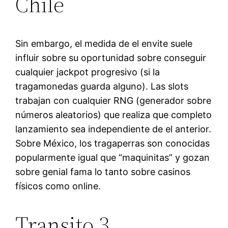
Chile
Sin embargo, el medida de el envite suele
influir sobre su oportunidad sobre conseguir
cualquier jackpot progresivo (si la
tragamonedas guarda alguno). Las slots
trabajan con cualquier RNG (generador sobre
números aleatorios) que realiza que completo
lanzamiento sea independiente de el anterior.
Sobre México, los tragaperras son conocidas
popularmente igual que “maquinitas” y gozan
sobre genial fama lo tanto sobre casinos
físicos como online.
Transito 3.