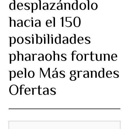
desplazándolo
hacia el 150
posibilidades
pharaohs fortune
pelo Más grandes
Ofertas