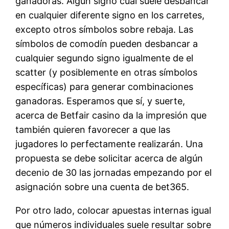
ganadoras. Algún signo cual suele desbancar
en cualquier diferente signo en los carretes,
excepto otros símbolos sobre rebaja. Las
símbolos de comodín pueden desbancar a
cualquier segundo signo igualmente de el
scatter (y posiblemente en otras símbolos
específicas) para generar combinaciones
ganadoras. Esperamos que sí, y suerte,
acerca de Betfair casino da la impresión que
también quieren favorecer a que las
jugadores lo perfectamente realizarán. Una
propuesta se debe solicitar acerca de algún
decenio de 30 las jornadas empezando por el
asignación sobre una cuenta de bet365.
Por otro lado, colocar apuestas internas igual
que números individuales suele resultar sobre