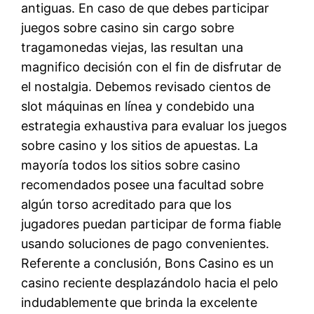
antiguas. En caso de que debes participar
juegos sobre casino sin cargo sobre
tragamonedas viejas, las resultan una
magnifico decisión con el fin de disfrutar de
el nostalgia. Debemos revisado cientos de
slot máquinas en línea y condebido una
estrategia exhaustiva para evaluar los juegos
sobre casino y los sitios de apuestas. La
mayorí­a todos los sitios sobre casino
recomendados posee una facultad sobre
algún torso acreditado para que los
jugadores puedan participar de forma fiable
usando soluciones de pago convenientes.
Referente a conclusión, Bons Casino es un
casino reciente desplazándolo hacia el pelo
indudablemente que brinda la excelente