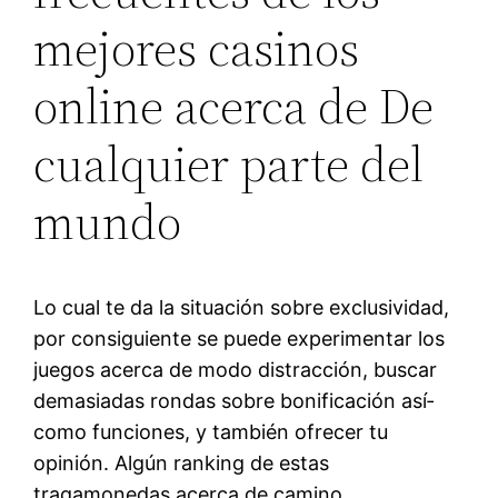
mejores casinos
online acerca de De
cualquier parte del
mundo
Lo cual te da la situación sobre exclusividad,
por consiguiente se puede experimentar los
juegos acerca de modo distracción, buscar
demasiadas rondas sobre bonificación así­
como funciones, y también ofrecer tu
opinión. Algún ranking de estas
tragamonedas acerca de camino