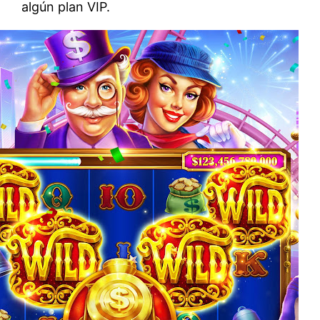
algún plan VIP.