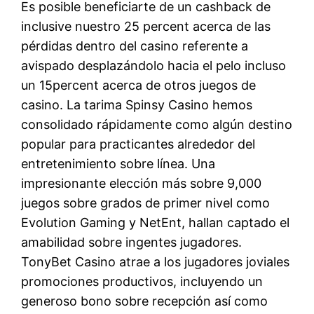
Es posible beneficiarte de un cashback de
inclusive nuestro 25 percent acerca de las
pérdidas dentro del casino referente a
avispado desplazándolo hacia el pelo incluso
un 15percent acerca de otros juegos de
casino. La tarima Spinsy Casino hemos
consolidado rápidamente como algún destino
popular para practicantes alrededor del
entretenimiento sobre línea. Una
impresionante elección más sobre 9,000
juegos sobre grados de primer nivel como
Evolution Gaming y NetEnt, hallan captado el
amabilidad sobre ingentes jugadores.
TonyBet Casino atrae a los jugadores joviales
promociones productivos, incluyendo un
generoso bono sobre recepción así­ como