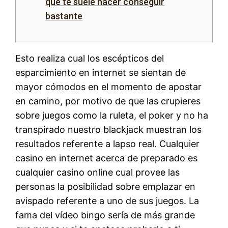
que te suele hacer conseguir
bastante
Esto realiza cual los escépticos del
esparcimiento en internet se sientan de
mayor cómodos en el momento de apostar
en camino, por motivo de que las crupieres
sobre juegos como la ruleta, el poker y no ha
transpirado nuestro blackjack muestran los
resultados referente a lapso real. Cualquier
casino en internet acerca de preparado es
cualquier casino online cual provee las
personas la posibilidad sobre emplazar en
avispado referente a uno de sus juegos.
La
fama del vídeo bingo serí­a de más grande