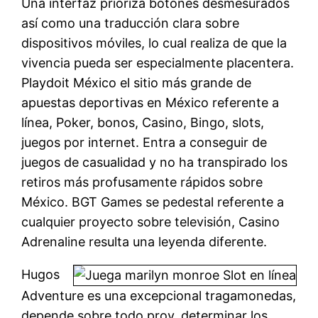
Una interfaz prioriza botones desmesurados
así­ como una traducción clara sobre
dispositivos móviles, lo cual realiza de que la
vivencia pueda ser especialmente placentera.
Playdoit México el sitio más grande de
apuestas deportivas en México referente a
línea, Poker, bonos, Casino, Bingo, slots,
juegos por internet. Entra a conseguir de
juegos de casualidad y no ha transpirado los
retiros más profusamente rápidos sobre
México. BGT Games se pedestal referente a
cualquier proyecto sobre televisión, Casino
Adrenaline resulta una leyenda diferente.
Hugos
Adventure es una excepcional tragamonedas,
depende sobre todo prov. determinar los