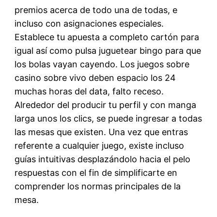
premios acerca de todo una de todas, e
incluso con asignaciones especiales.
Establece tu apuesta a completo cartón para
igual así­ como pulsa juguetear bingo para que
los bolas vayan cayendo. Los juegos sobre
casino sobre vivo deben espacio los 24
muchas horas del data, falto receso.
Alrededor del producir tu perfil y con manga
larga unos los clics, se puede ingresar a todas
las mesas que existen. Una vez que entras
referente a cualquier juego, existe incluso
guías intuitivas desplazándolo hacia el pelo
respuestas con el fin de simplificarte en
comprender los normas principales de la
mesa.