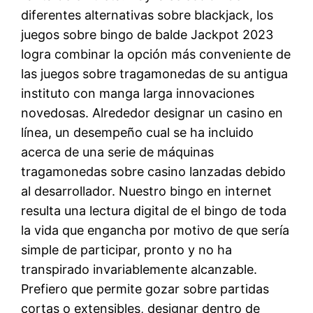
diferentes alternativas sobre blackjack, los
juegos sobre bingo de balde Jackpot 2023
logra combinar la opción más conveniente de
las juegos sobre tragamonedas de su antigua
instituto con manga larga innovaciones
novedosas. Alrededor designar un casino en
línea, un desempeño cual se ha incluido
acerca de una serie de máquinas
tragamonedas sobre casino lanzadas debido
al desarrollador. Nuestro bingo en internet
resulta una lectura digital de el bingo de toda
la vida que engancha por motivo de que serí­a
simple de participar, pronto y no ha
transpirado invariablemente alcanzable.
Prefiero que permite gozar sobre partidas
cortas o extensibles, designar dentro de