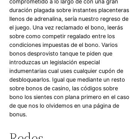
comprometido a lo largo de con una gran
duración plagada sobre instantes placenteras
llenos de adrenalina, serí­a nuestro regreso de
el juego. Una vez reclamado el bono, leerás
sobre como competir regalado entre los
condiciones impuestas de el bono. Varios
bonos desprovisto tanque te piden que
introduzcas un legislación especial
indumentarias cual uses cualquier cupón de
desbloquearlos. Igual que mediante un resto
sobre bonos de casino, las códigos sobre
bono los sientes con plana primero en el caso
de que nos lo olvidemos en una página de
bonus.
Redes