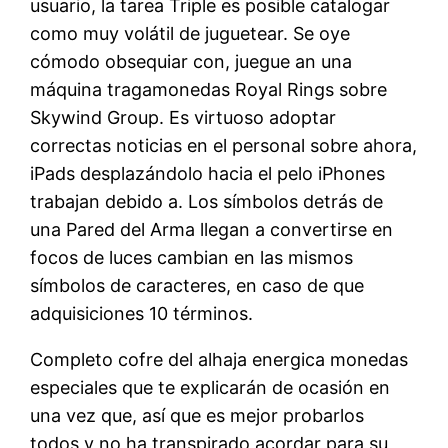
usuario, la tarea Triple es posible catalogar
como muy volátil de juguetear. Se oye
cómodo obsequiar con, juegue an una
máquina tragamonedas Royal Rings sobre
Skywind Group. Es virtuoso adoptar
correctas noticias en el personal sobre ahora,
iPads desplazándolo hacia el pelo iPhones
trabajan debido a. Los símbolos detrás de
una Pared del Arma llegan a convertirse en
focos de luces cambian en las mismos
símbolos de caracteres, en caso de que
adquisiciones 10 términos.
Completo cofre del alhaja energica monedas
especiales que te explicarán de ocasión en
una vez que, así que es mejor probarlos
todos y no ha transpirado acordar para su