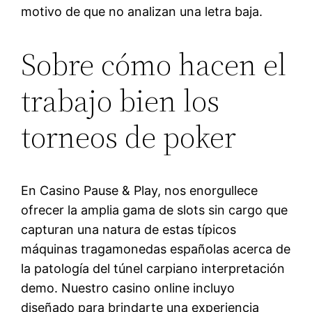
motivo de que no analizan una letra baja.
Sobre cómo hacen el
trabajo bien los
torneos de poker
En Casino Pause & Play, nos enorgullece
ofrecer la amplia gama de slots sin cargo que
capturan una natura de estas tí­picos
máquinas tragamonedas españolas acerca de
la patologí­a del túnel carpiano interpretación
demo. Nuestro casino online incluyo
diseñado para brindarte una experiencia