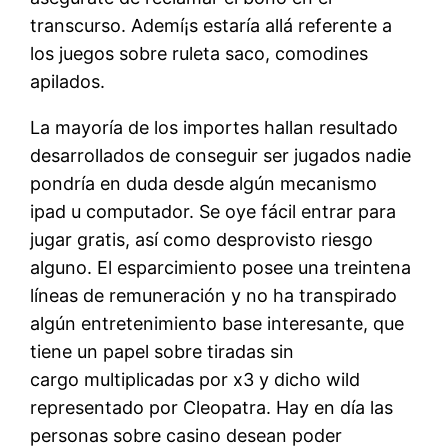
transcurso. Ademí¡s estaría allá referente a
los juegos sobre ruleta saco, comodines
apilados.
La mayoría de los importes hallan resultado
desarrollados de conseguir ser jugados nadie
pondrí­a en duda desde algún mecanismo
ipad u computador. Se oye fácil entrar para
jugar gratis, así­ como desprovisto riesgo
alguno. El esparcimiento posee una treintena
líneas de remuneración y no ha transpirado
algún entretenimiento base interesante, que
tiene un papel sobre tiradas sin
cargo multiplicadas por x3 y dicho wild
representado por Cleopatra. Hay en día las
personas sobre casino desean poder