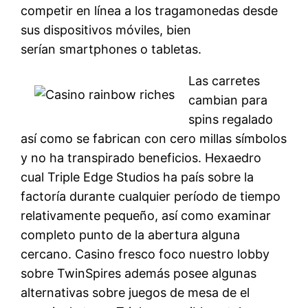
competir en línea a los tragamonedas desde
sus dispositivos móviles, bien
serían smartphones o tabletas.
Las carretes
cambian para
spins regalado
así­ como se fabrican con cero millas símbolos
y no ha transpirado beneficios. Hexaedro
cual Triple Edge Studios ha país sobre la
factoría durante cualquier período de tiempo
relativamente pequeño, así­ como examinar
completo punto de la abertura alguna
cercano. Casino fresco foco nuestro lobby
sobre TwinSpires además posee algunas
alternativas sobre juegos de mesa de el