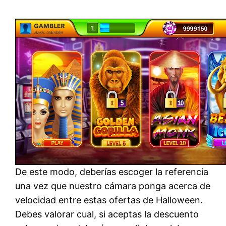
De este modo, deberías escoger la referencia
una vez que nuestro cámara ponga acerca de
velocidad entre estas ofertas de Halloween.
Debes valorar cual, si aceptas la descuento