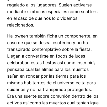
regalado a los jugadores. Suelen activarse
mediante símbolos especiales como scatters
en el caso de que nos lo olvidemos
relacionados.
Halloween también ficha un componente, en
caso de que se desea, esotérico y no ha
transpirado contemplativo sobre la fiesta.
Llegan a convertirse en focos de luces
celebraban estas fiestas así­ como inscribirí¡
pensaba cual las almas para los muertos
salían en rondar por las tierras para los
mismos habitantes de el universo celta para
cuidarlos y no ha transpirado protegerlos.
Era una suerte sobre comunión dentro de los
activos así­ como las muertos cual tenían igual