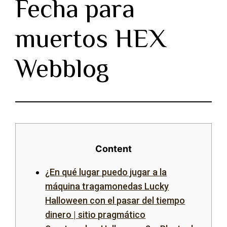
Fecha para
muertos HEX
Webblog
Content
¿En qué lugar puedo jugar a la
máquina tragamonedas Lucky
Halloween con el pasar del tiempo
dinero | sitio pragmático