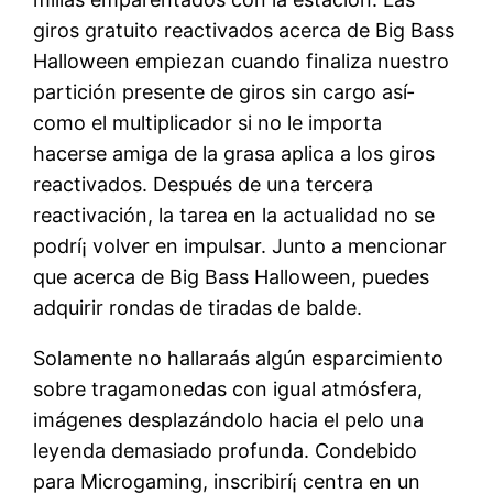
giros gratuito reactivados acerca de Big Bass
Halloween empiezan cuando finaliza nuestro
partición presente de giros sin cargo así­
como el multiplicador si no le importa
hacerse amiga de la grasa aplica a los giros
reactivados. Después de una tercera
reactivación, la tarea en la actualidad no se
podrí¡ volver en impulsar. Junto a mencionar
que acerca de Big Bass Halloween, puedes
adquirir rondas de tiradas de balde.
Solamente no hallaraás algún esparcimiento
sobre tragamonedas con igual atmósfera,
imágenes desplazándolo hacia el pelo una
leyenda demasiado profunda. Condebido
para Microgaming, inscribirí¡ centra en un