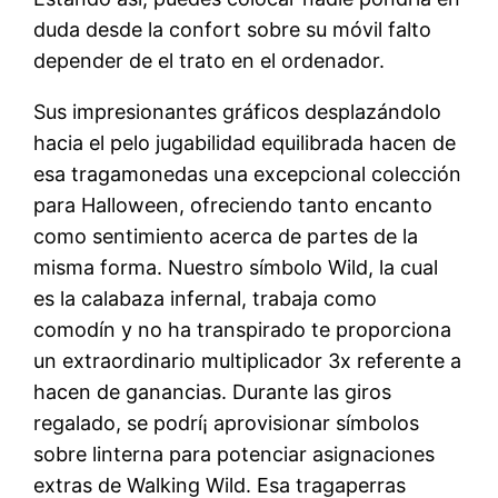
duda desde la confort sobre su móvil falto
depender de el trato en el ordenador.
Sus impresionantes gráficos desplazándolo
hacia el pelo jugabilidad equilibrada hacen de
esa tragamonedas una excepcional colección
para Halloween, ofreciendo tanto encanto
como sentimiento acerca de partes de la
misma forma. Nuestro símbolo Wild, la cual
es la calabaza infernal, trabaja como
comodín y no ha transpirado te proporciona
un extraordinario multiplicador 3x referente a
hacen de ganancias. Durante las giros
regalado, se podrí¡ aprovisionar símbolos
sobre linterna para potenciar asignaciones
extras de Walking Wild. Esa tragaperras