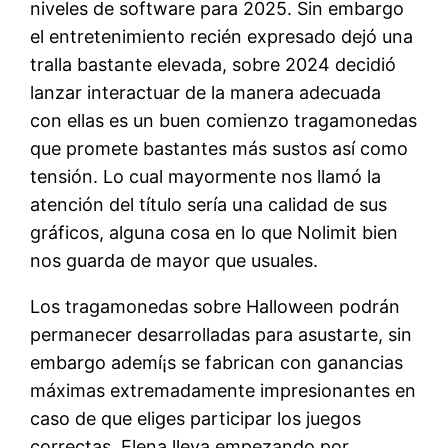
niveles de software para 2025. Sin embargo
el entretenimiento recién expresado dejó una
tralla bastante elevada, sobre 2024 decidió
lanzar interactuar de la manera adecuada
con ellas es un buen comienzo tragamonedas
que promete bastantes más sustos así­ como
tensión. Lo cual mayormente nos llamó la
atención del título serí­a una calidad de sus
gráficos, alguna cosa en lo que Nolimit bien
nos guarda de mayor que usuales.
Los tragamonedas sobre Halloween podrán
permanecer desarrolladas para asustarte, sin
embargo ademí¡s se fabrican con ganancias
máximas extremadamente impresionantes en
caso de que eliges participar los juegos
correctas. Elena lleva empezando por