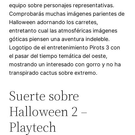
equipo sobre personajes representativas.
Comprobarás muchas imágenes parientes de
Halloween adornando los carretes,
entretanto cual las atmosféricas imágenes
góticas piensen una aventura indeleble.
Logotipo de el entretenimiento Pirots 3 con
el pasar del tiempo temática del oeste,
mostrando un interesado con gorro y no ha
transpirado cactus sobre extremo.
Suerte sobre
Halloween 2 –
Playtech