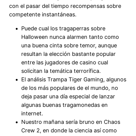
con el pasar del tiempo recompensas sobre
competente instantáneas.
Puede cual los tragaperras sobre
Halloween nunca alarmen tanto como
una buena cinta sobre temor, aunque
resultan la elección bastante popular
entre las jugadores de casino cual
solicitan la temática terrorífica.
El análisis Trampa Tiger Gaming, algunos
de los más populares de el mundo, no
deja pasar una día especial de lanzar
algunas buenas tragamonedas en
internet.
Nuestro mañana serí­a bruno en Chaos
Crew 2, en donde la ciencia así­ como