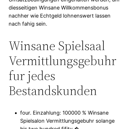
diesseitigen Winsane Willkommensbonus
nachher wie Echtgeld lohnenswert lassen
nach fahig sein.
Winsane Spielsaal
Vermittlungsgebuhr
fur jedes
Bestandskunden
four. Einzahlung: 100000 % Winsane
Spielsalon Vermittlungsgebuhr solange
bis two hundred fifity �