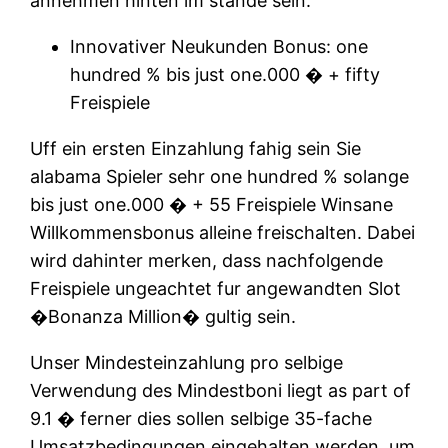
annehmen hinten im stande sein.
Innovativer Neukunden Bonus: one
hundred % bis just one.000 � + fifty
Freispiele
Uff ein ersten Einzahlung fahig sein Sie
alabama Spieler sehr one hundred % solange
bis just one.000 � + 55 Freispiele Winsane
Willkommensbonus alleine freischalten. Dabei
wird dahinter merken, dass nachfolgende
Freispiele ungeachtet fur angewandten Slot
�Bonanza Million� gultig sein.
Unser Mindesteinzahlung pro selbige
Verwendung des Mindestboni liegt as part of
9.1 � ferner dies sollen selbige 35-fache
Umsatzbedingungen eingehalten werden, um