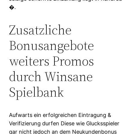
�.
Zusatzliche
Bonusangebote
weiters Promos
durch Winsane
Spielbank
Aufwarts ein erfolgreichen Eintragung &
Verifizierung durfen Diese wie Glucksspieler
gar nicht jedoch an dem Neukundenbonus