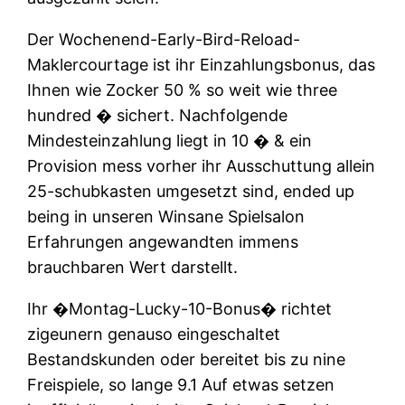
Der Wochenend-Early-Bird-Reload-
Maklercourtage ist ihr Einzahlungsbonus, das
Ihnen wie Zocker 50 % so weit wie three
hundred � sichert. Nachfolgende
Mindesteinzahlung liegt in 10 � & ein
Provision mess vorher ihr Ausschuttung allein
25-schubkasten umgesetzt sind, ended up
being in unseren Winsane Spielsalon
Erfahrungen angewandten immens
brauchbaren Wert darstellt.
Ihr �Montag-Lucky-10-Bonus� richtet
zigeunern genauso eingeschaltet
Bestandskunden oder bereitet bis zu nine
Freispiele, so lange 9.1 Auf etwas setzen