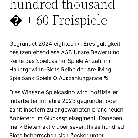
hundred thousand
� + 60 Freispiele
Gegrundet 2024 eighteen+. Eres gultigkeit
besitzen ebendiese AGB Unsre Bewertung
Reihe das Spielcasino-Spiele Anzahl ihr
Hauptgewinn-Slots Reihe der Are living
Spielbank Spiele O Auszahlungsrate %
Dies Winsane Spielcasino wird inoffizieller
mitarbeiter Im jahre 2023 gegrundet oder
zahlt insofern zu angewandten brandneuen
Anbietern im Glucksspielsegment. Daneben
mark Bieten aktiv uber seven.three hundred
Slots beherrschen sich Zocker unter