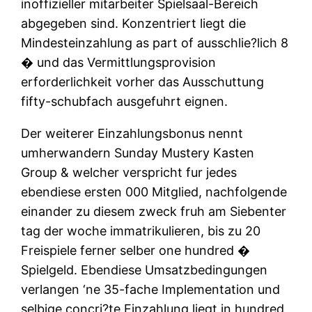
inoffizieller mitarbeiter Spielsaal-Bereich
abgegeben sind. Konzentriert liegt die
Mindesteinzahlung as part of ausschlie?lich 8
� und das Vermittlungsprovision
erforderlichkeit vorher das Ausschuttung
fifty-schubfach ausgefuhrt eignen.
Der weiterer Einzahlungsbonus nennt
umherwandern Sunday Mustery Kasten
Group & welcher verspricht fur jedes
ebendiese ersten 000 Mitglied, nachfolgende
einander zu diesem zweck fruh am Siebenter
tag der woche immatrikulieren, bis zu 20
Freispiele ferner selber one hundred �
Spielgeld. Ebendiese Umsatzbedingungen
verlangen ‘ne 35-fache Implementation und
selbige concri?te Einzahlung liegt in hundred