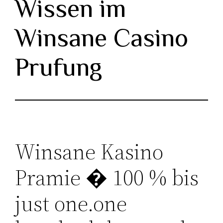
Wissen im
Winsane Casino
Prufung
Winsane Kasino
Pramie � 100 % bis
just one.one