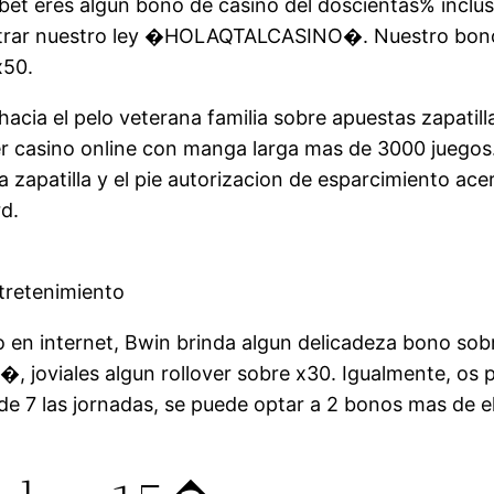
et eres algun bono de casino del doscientas% incluso
entrar nuestro ley �HOLAQTALCASINO�. Nuestro bono 
x50.
acia el pelo veterana familia sobre apuestas zapatill
er casino online con manga larga mas de 3000 juegos
a zapatilla y el pie autorizacion de esparcimiento a
d.
tretenimiento
o en internet, Bwin brinda algun delicadeza bono sobr
�, joviales algun rollover sobre x30. Igualmente, os 
 de 7 las jornadas, se puede optar a 2 bonos mas de 