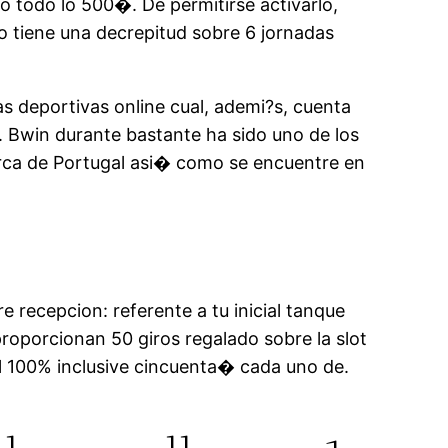
 todo lo 500�. De permitirse activarlo,
tiene una decrepitud sobre 6 jornadas
as deportivas online cual, ademi?s, cuenta
. Bwin durante bastante ha sido uno de los
cerca de Portugal asi� como se encuentre en
e recepcion: referente a tu inicial tanque
proporcionan 50 giros regalado sobre la slot
el 100% inclusive cincuenta� cada uno de.