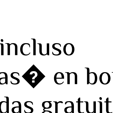
 incluso
tas� en b
das gratui