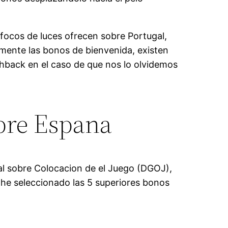
 focos de luces ofrecen sobre Portugal,
lmente las bonos de bienvenida, existen
shback en el caso de que nos lo olvidemos
obre Espana
l sobre Colocacion de el Juego (DGOJ),
 he seleccionado las 5 superiores bonos