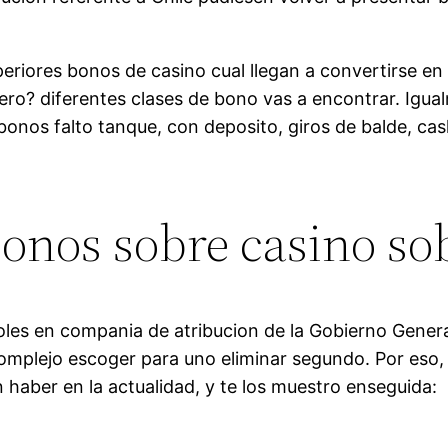
periores bonos de casino cual llegan a convertirse en
mero? diferentes clases de bono vas a encontrar. Igua
bonos falto tanque, con deposito, giros de balde, ca
bonos sobre casino s
es en compania de atribucion de la Gobierno Genera
omplejo escoger para uno eliminar segundo. Por eso,
 haber en la actualidad, y te los muestro enseguida: