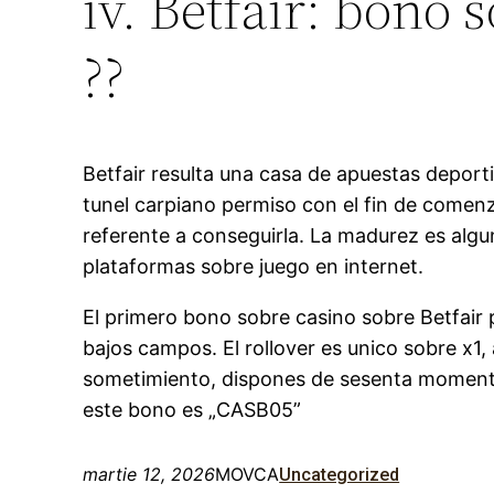
iv. Betfair: bono
??
Betfair resulta una casa de apuestas deport
tunel carpiano permiso con el fin de comen
referente a conseguirla. La madurez es alg
plataformas sobre juego en internet.
El primero bono sobre casino sobre Betfair
bajos campos. El rollover es unico sobre x
sometimiento, dispones de sesenta momento
este bono es „CASB05”
martie 12, 2026
MOVCA
Uncategorized