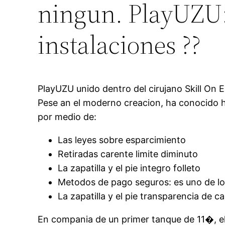
ningun. PlayUZU: 
instalaciones ??
PlayUZU unido dentro del cirujano Skill On 
Pese an el moderno creacion, ha conocido h
por medio de:
Las leyes sobre esparcimiento
Retiradas carente limite diminuto
La zapatilla y el pie integro folleto
Metodos de pago seguros: es uno de lo
La zapatilla y el pie transparencia de ca
En compania de un primer tanque de 11�, el