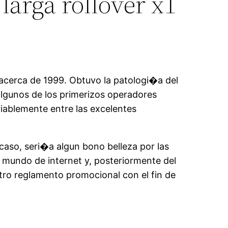
larga rollover x1
a acerca de 1999. Obtuvo la patologi�a del
algunos de los primerizos operadores
iablemente entre las excelentes
aso, seri�a algun bono belleza por las
 mundo de internet y, posteriormente del
ro reglamento promocional con el fin de