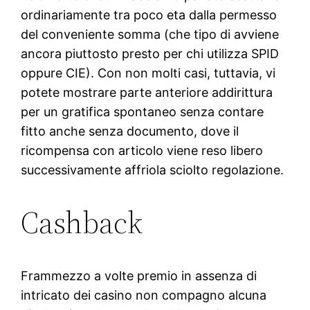
ordinariamente tra poco eta dalla permesso
del conveniente somma (che tipo di avviene
ancora piuttosto presto per chi utilizza SPID
oppure CIE). Con non molti casi, tuttavia, vi
potete mostrare parte anteriore addirittura
per un gratifica spontaneo senza contare
fitto anche senza documento, dove il
ricompensa con articolo viene reso libero
successivamente affriola sciolto regolazione.
Cashback
Frammezzo a volte premio in assenza di
intricato dei casino non compagno alcuna