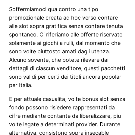
Soffermiamoci qua contro una tipo
promozionale creata ad hoc verso contare
alle slot sopra gratifica senza contare tenuta
spontaneo. Ci riferiamo alle offerte riservate
solamente ai giochi a rulli, dal momento che
sono volte piuttosto amati dagli utenza.
Alcuno sovente, che potete rilevare dai
dettagli di ciascun venditore, questi pacchetti
sono validi per certi dei titoli ancora popolari
per Italia.
E per attuale casualita, volte bonus slot senza
fondo possono risiedere rappresentati da
cifre mediante contante da liberalizzare, piu
volte legate a determinati provider. Durante
alternativa, consistono sopra insecable