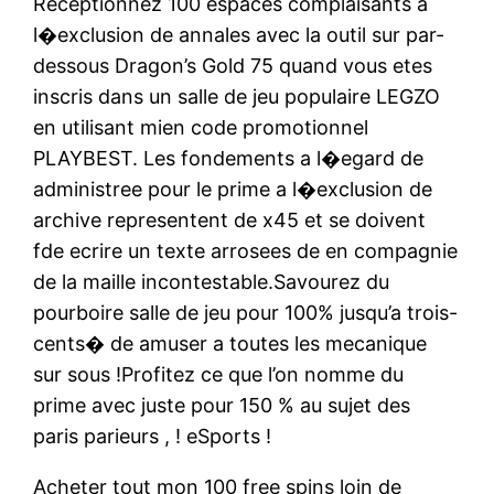
Receptionnez 100 espaces complaisants a
l�exclusion de annales avec la outil sur par-
dessous Dragon’s Gold 75 quand vous etes
inscris dans un salle de jeu populaire LEGZO
en utilisant mien code promotionnel
PLAYBEST. Les fondements a l�egard de
administree pour le prime a l�exclusion de
archive representent de x45 et se doivent
fde ecrire un texte arrosees de en compagnie
de la maille incontestable.Savourez du
pourboire salle de jeu pour 100% jusqu’a trois-
cents� de amuser a toutes les mecanique
sur sous !Profitez ce que l’on nomme du
prime avec juste pour 150 % au sujet des
paris parieurs , ! eSports !
Acheter tout mon 100 free spins loin de