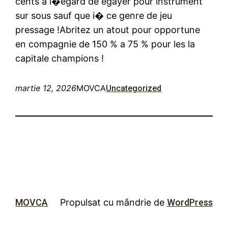
cents a l�egard de egayer pour instrument
sur sous sauf que i� ce genre de jeu
pressage !Abritez un atout pour opportune
en compagnie de 150 % a 75 % pour les la
capitale champions !
martie 12, 2026
MOVCA
Uncategorized
MOVCA
Propulsat cu mândrie de
WordPress