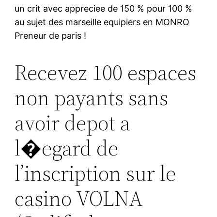
un crit avec appreciee de 150 % pour 100 %
au sujet des marseille equipiers en MONRO
Preneur de paris !
Recevez 100 espaces
non payants sans
avoir depot a
l�egard de
l’inscription sur le
casino VOLNA