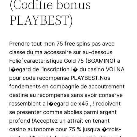
(Codifie bonus
PLAYBEST)
Prendre tout mon 75 free spins pas avec
classe du ma accessoire sur au-dessous
Folie`caracteristique Gold 75 (BGAMING) a
l�egard de l’inscription i� du casino VOLNA
pour code recompense PLAYBEST.Nos
fondements en compagnie de accoutrement
destine au recompense sans avoir conserve
ressemblent a l�egard de x45 , ! redoivent
se presenter comme abolies parmi argent
profond !Acceptez un attrait en tenant
casino autonome pour 75 % jusqu’a �trois-