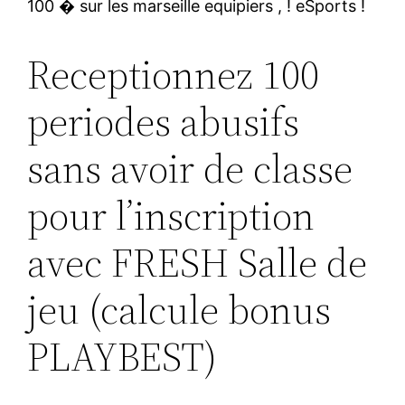
100 � sur les marseille equipiers , ! eSports !
Receptionnez 100
periodes abusifs
sans avoir de classe
pour l’inscription
avec FRESH Salle de
jeu (calcule bonus
PLAYBEST)