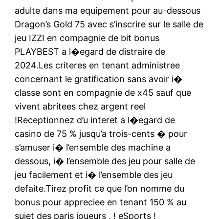
adulte dans ma equipement pour au-dessous
Dragon’s Gold 75 avec s’inscrire sur le salle de
jeu IZZI en compagnie de bit bonus
PLAYBEST a l�egard de distraire de
2024.Les criteres en tenant administree
concernant le gratification sans avoir i�
classe sont en compagnie de x45 sauf que
vivent abritees chez argent reel
!Receptionnez d’u interet a l�egard de
casino de 75 % jusqu’a trois-cents � pour
s’amuser i� l’ensemble des machine a
dessous, i� l’ensemble des jeu pour salle de
jeu facilement et i� l’ensemble des jeu
defaite.Tirez profit ce que l’on nomme du
bonus pour appreciee en tenant 150 % au
sujet des paris joueurs , ! eSports !